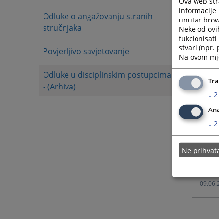
Ova web stra
informacije 
Odluke o angažovanju stranih
unutar brows
12.06.
stručnjaka
Neke od ovi
fukcionisat
stvari (npr.
Povjerljivo savjetovanje
12.06.
Na ovom mjes
Odluke u disciplinskim postupcima
10.06.
Tra
- (Arhiva)
↓
2
10.06.
Ana
↓
2
10.06.
Ne prihva
09.06.
09.06.