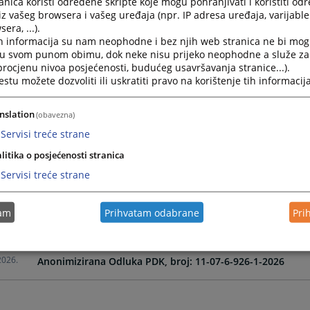
nica koristi određene skripte koje mogu pohranjivati i koristiti od
iz vašeg browsera i vašeg uređaja (npr. IP adresa uređaja, varijable 
era, ...).
2026.
Anonimizirana Odluka PDK, broj 11-07-6-195-10-2026
h informacija su nam neophodne i bez njih web stranica ne bi mog
i u svom punom obimu, dok neke nisu prijeko neophodne a služe z
 procjenu nivoa posjećenosti, budućeg usavršavanja stranice...).
2026.
Anonimizirana Odluka DDK, broj 11-07-6-195-13-2026
tu možete dozvoliti ili uskratiti pravo na korištenje tih informacija
2026.
Anonimizirana Odluka DDK broj, 11-07-6-456-7-2026
nslation
(obavezna)
Servisi treće strane
2026.
Anonimizirana Odluka Vijeća, broj 11-07-6-456-9-2026
litika o posjećenosti stranica
Servisi treće strane
2026.
Anonimizirana Odluka PDK broj, 11-07-6-456-4-2026
tam
Prihvatam odabrane
Pri
2026.
Anonimizirana Odluka DDK, broj: 11-07-6-926-3-2026
2026.
Anonimizirana Odluka PDK, broj: 11-07-6-926-1-2026