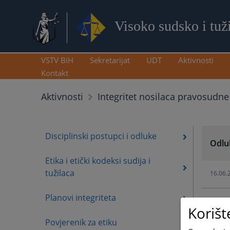
Visoko sudsko i tuž
VSTV BiH
Sekretarijat
UDT
Aktivnosti
Kontakt
Aktivnosti
Integritet nosilaca pravosudne
Disciplinski postupci i odluke
Odluk
Etika i etički kodeksi sudija i
tužilaca
16.06.
Planovi integriteta
16.06.
Korišt
Povjerenik za etiku
12.06.