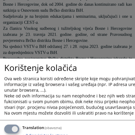
Bosne i Hercegovine, dok od 2004. godine do danas kontinuirano radi kao
sutkinja u Osnovnom sudu Brčko distrikta BiH.
Sudjelovala je na brojnim edukacijama i seminarima, uključujući i one u
organizaciji CEST-a.
Za članicu Visokog sudbenog i tužiteljskog vijeća Bosne i Hercegovine
izabrana je 23. travnja 2021. godine. godine, od strane Pravosudnog
povjerenstva Brčko distrikta Bosne i Hercegovine.
Na sjednici VSTV-a BiH održanoj 27. i 28. rujna 2023. godine izabrana je
za dopredsjednicu VSTV-a BiH.
Pravosudno povjerenstvo Brčko distrikta Bosne i Hercegovine iskazalo je
Korištenje kolačića
povjerenje sutkinji Obradović izabraviši je za članicu VSTV-a BiH
ponovo u veljači 2025. godine.
Ova web stranica koristi određene skripte koje mogu pohranjivati
informacije iz vašeg browsera i vašeg uređaja (npr. IP adresa uređ
Prikazana vijest je na
:
Hrvatski jezik
unutar browsera, ...).
Vijest dostupna još na
:
Bosanski jezik
Srpski jezik
Englis
Neke od ovih informacija su nam neophodne i bez njih web stra
fukcionisati u svom punom obimu, dok neke nisu prijeko neopho
950
PREGLEDA
stvari (npr. procjenu nivoa posjećenosti, budućeg usavršavanja st
Na ovom mjestu možete dozvoliti ili uskratiti pravo na korištenje 
Translation
(obavezna)