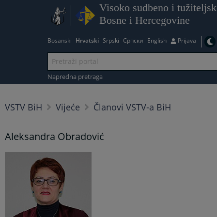
Visoko sudbeno i tužiteljsk
Bosne i Hercegovine
Bosanski
Hrvatski
Srpski
Српски
English
Prijava
Napredna pretraga
VSTV BiH
Vijeće
Članovi VSTV-a BiH
Aleksandra Obradović