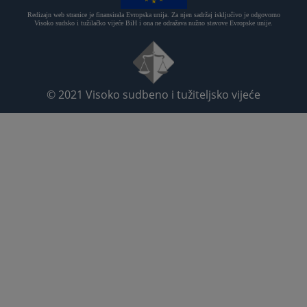
Redizajn web stranice je finansirala Evropska unija. Za njen sadržaj isključivo je odgovorno
Visoko sudsko i tužilačko vijeće BiH i ona ne odražava nužno stavove Evropske unije.
© 2021
Visoko sudbeno i tužiteljsko vijeće