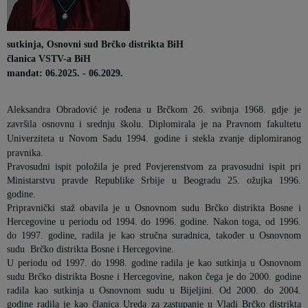
sutkinja, Osnovni sud Brčko distrikta BiH
članica VSTV-a BiH
mandat: 06.2025. - 06.2029.
Aleksandra Obradović je rođena u Brčkom 26. svibnja 1968. gdje je
završila osnovnu i srednju školu. Diplomirala je na Pravnom fakultetu
Univerziteta u Novom Sadu 1994. godine i stekla zvanje diplomiranog
pravnika.
Pravosudni ispit položila je pred Povjerenstvom za pravosudni ispit pri
Ministarstvu pravde Republike Srbije u Beogradu 25. ožujka 1996.
godine.
Pripravnički staž obavila je u Osnovnom sudu Brčko distrikta Bosne i
Hercegovine u periodu od 1994. do 1996. godine. Nakon toga, od 1996.
do 1997. godine, radila je kao stručna suradnica, također u Osnovnom
sudu Brčko distrikta Bosne i Hercegovine.
U periodu od 1997. do 1998. godine radila je kao sutkinja u Osnovnom
sudu Brčko distrikta Bosne i Hercegovine, nakon čega je do 2000. godine
radila kao sutkinja u Osnovnom sudu u Bijeljini. Od 2000. do 2004.
godine radila je kao članica Ureda za zastupanje u Vladi Brčko distrikta