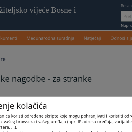
Bosan
iteljsko vijeće Bosne i
Idi
na
Napre
sadr
kumenti
Međunarodna suradnja
Natječaji
Odnosi s 
re
ske nagodbe - za stranke
enje kolačića
језик
nica koristi određene skripte koje mogu pohranjivati i koristiti od
iz vašeg browsera i vašeg uređaja (npr. IP adresa uređaja, varijable 
era, ...).