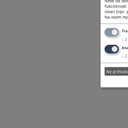
Neke od ovi
fukcionisat
stvari (npr.
Na ovom mjes
Tra
↓
2
Ana
↓
2
Ne prihva