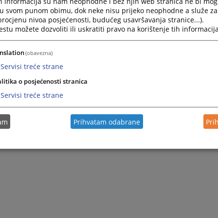
h informacija su nam neophodne i bez njih web stranica ne bi mog
i u svom punom obimu, dok neke nisu prijeko neophodne a služe z
 procjenu nivoa posjećenosti, budućeg usavršavanja stranice...).
tu možete dozvoliti ili uskratiti pravo na korištenje tih informacija
nslation
(obavezna)
Servisi treće strane
litika o posjećenosti stranica
Servisi treće strane
tam
Prihvatam odabrane
Pri