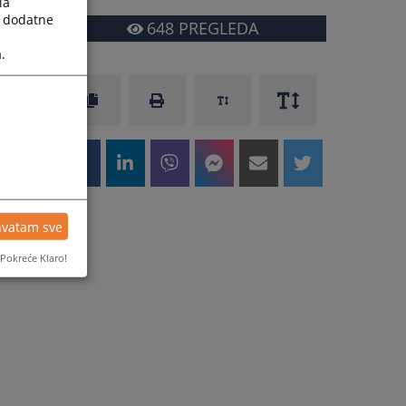
la
a dodatne
648
PREGLEDA
.
hvatam sve
Pokreće Klaro!