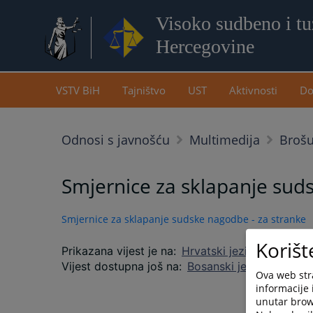
Visoko sudbeno i tuž
Hercegovine
VSTV BiH
Tajništvo
UST
Aktivnosti
Do
Odnosi s javnošću
Multimedija
Brošu
Smjernice za sklapanje sud
Smjernice za sklapanje sudske nagodbe - za stranke
Korišt
Prikazana vijest je na
:
Hrvatski jezik
Vijest dostupna još na
:
Bosanski jezik
Српски 
Ova web stra
informacije 
unutar brows