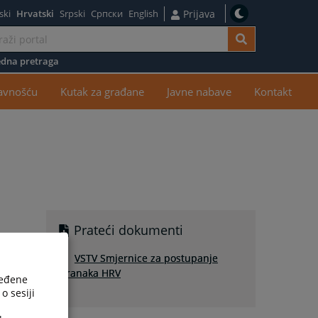
ski
Hrvatski
Srpski
Српски
English
Prijava
dna pretraga
žaj
javnošću
Kutak za građane
Javne nabave
Kontakt
Prateći dokumenti
VSTV Smjernice za postupanje
stranaka HRV
ređene
o sesiji