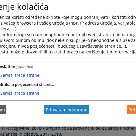
enje kolačića
nica koristi određene skripte koje mogu pohranjivati i koristiti od
iz vašeg browsera i vašeg uređaja (npr. IP adresa uređaja, varijable 
era, ...).
h informacija su nam neophodne i bez njih web stranica ne bi mog
i u svom punom obimu, dok neke nisu prijeko neophodne a služe z
 procjenu nivoa posjećenosti, budućeg usavršavanja stranice...).
tu možete dozvoliti ili uskratiti pravo na korištenje tih informacija
Sarajevu;
nslation
(obavezna)
Servisi treće strane
litika o posjećenosti stranica
ziteta u Sarajevu - Pravni fakultet. Predaje predmete iz
Servisi treće strane
 znanstvenog interesovanja jesu pitanja roditeljske odgovornosti te
tam
Prihvatam odabrane
Pri
ajevo: Izdavačka djelatnost Pravnog fakulteta u Sarajevu, 2019.) te
jskim sporovima i preporuke za postupanje, (Sarajevo: Atlantska
e najboljeg interesa djeteta, (Sarajevo: Ministarstvo za ljudska prava
e i Hercegovine, 2018.), Smjernice za prevenciju seksualnog i rodno
tlanske inicijativa, 2017-2018.)