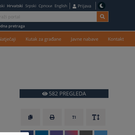
ski
Hrvatski
Srpski
Српски
English
Prijava
dna pretraga
žaj
Natječaji
Kutak za građane
Javne nabave
Kontakt
582
PREGLEDA