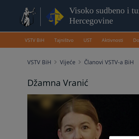
Visoko sudbeno i tuž
Hercegovine
VSTV BiH
Tajništvo
UST
Aktivnosti
Do
VSTV BiH
Vijeće
Članovi VSTV-a BiH
Džamna Vranić