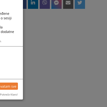
ređene
o sesiji
la
a dodatne
.
hvatam sve
Pokreće Klaro!