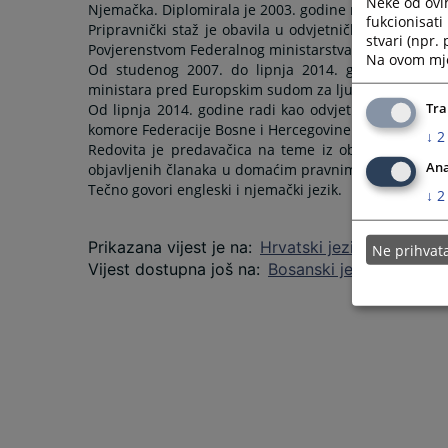
Neke od ovi
Njemačka. Diplomirala je 2003. godine na Pravnom fak
fukcionisat
Pripravnički staž je obavila u odvjetničkom uredu u 
stvari (npr.
Povjerenstvom Federalnog ministarstva pravde.
Na ovom mjes
Od studenog 2007. do lipnja 2014. godine zaposle
ministara pred Europskim sudom za ljudska prava.
Tra
Od lipnja 2014. godine radi kao odvjetnica. Za člani
komore Federacije Bosne i Hercegovine.
↓
2
Redovita je predavačica na teme iz oblasti građansko
Ana
objavljenih članaka u domaćim pravnim biltenima koji
Tečno govori engleski i njemački jezik.
↓
2
Prikazana vijest je na
:
Hrvatski jezik
Ne prihva
Vijest dostupna još na
:
Bosanski jezik
Srpski j