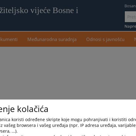
Bosan
iteljsko vijeće Bosne i
Idi
na
Napre
sadr
kumenti
Međunarodna suradnja
Odnosi s javnošću
 FBiH
enje kolačića
nica koristi određene skripte koje mogu pohranjivati i koristiti od
iz vašeg browsera i vašeg uređaja (npr. IP adresa uređaja, varijable 
era, ...).
ine. Osnovnu školu je završila u Čapljini, a gimnaziju u Stutgartu