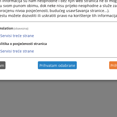
h informacija su nam neophodne i bez njih web stranica ne bi mog
ultetu Univerziteta u Sarajevu.
i u svom punom obimu, dok neke nisu prijeko neophodne a služe z
Sarajevu. Pravosudni ispit je položila u siječnju 2006. godine pre
 procjenu nivoa posjećenosti, budućeg usavršavanja stranice...).
tu možete dozvoliti ili uskratiti pravo na korištenje tih informacija
na je na mjestu stručne savjetnice u Uredu zastupnika Vijeć
nslation
cu VSTV-a izabrana je u listopadu 2024. godine ispred Odvjetničk
(obavezna)
Servisi treće strane
g, radnog prava i ljudskih prava. Koautorica ili autorica je viš
litika o posjećenosti stranica
 pružaju informacije relevantne za pravnike u Bosni i Hercegovini
Servisi treće strane
tam
Prihvatam odabrane
Pri
ezik
English language
Српски језик