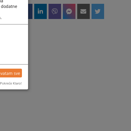
la
a dodatne
d
.
a
e
e
.
hvatam sve
Pokreće Klaro!