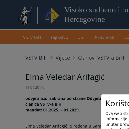
Visoko sudbeno i tuž
Hercegovine
VSTV BiH
Tajništvo
UST
Aktivnosti
Do
VSTV BiH
Vijeće
Članovi VSTV-a BiH
Elma Veledar Arifagić
11.01.2017.
odvjetnica, izabrana od strane Odvjetničke komore
Korišt
članica VSTV-a BiH
mandat: 01.2025. – 01.2029.
Ova web stra
informacije 
unutar brows
Elma Veledar Arifagić je rođena u Sarajevu 1976. god