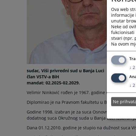
Ova web stra
informacije 
unutar brows
Neke od ovi
fukcionisat
stvari (npr.
Na ovom mjes
Tra
↓
2
sudac, Viši privredni sud u Banja Luci
član VSTV-a BiH
Ana
mandat: 02.2025-02.2029.
↓
2
Velimir Ninković rođen je 1967. godine u Glamoču, Bo
Ne prihva
Diplomirao je na Pravnom fakultetu u Banja Luci 1992.
Godine 1998. izabran je za suca Osnovnog suda u Ban
dodatnog suca Okružnog suda u Banja Luci izabran je
Dana 01.12.2010. godine je stupio na dužnost suca Viš