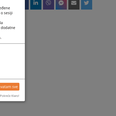
ređene
o sesiji
la
a dodatne
.
hvatam sve
Pokreće Klaro!