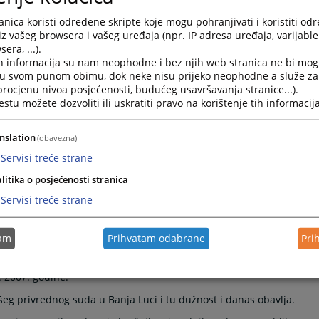
nica koristi određene skripte koje mogu pohranjivati i koristiti od
iz vašeg browsera i vašeg uređaja (npr. IP adresa uređaja, varijable 
era, ...).
h informacija su nam neophodne i bez njih web stranica ne bi mog
i u svom punom obimu, dok neke nisu prijeko neophodne a služe z
 procjenu nivoa posjećenosti, budućeg usavršavanja stranice...).
tu možete dozvoliti ili uskratiti pravo na korištenje tih informacija
nslation
(obavezna)
Servisi treće strane
litika o posjećenosti stranica
Servisi treće strane
sna i Hercegovina.
tam
Prihvatam odabrane
Pri
 godine, te je pravosudni ispit položio 1996. godine u Banja Luci.
ja Luci, a 2005. godine za suca Općinskog suda u Travniku. Za
 2007. godine.
eg privrednog suda u Banja Luci i tu dužnost i danas obavlja.