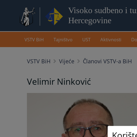
Visoko sudbeno i tuž
Hercegovine
VSTV BiH
Tajništvo
UST
Aktivnosti
Do
VSTV BiH
Vijeće
Članovi VSTV-a BiH
Velimir Ninković
Korišt