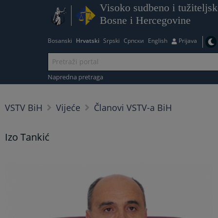
Visoko sudbeno i tužiteljsk
Bosne i Hercegovine
Bosanski
Hrvatski
Srpski
Српски
English
Prijava
Napredna pretraga
VSTV BiH
Vijeće
Članovi VSTV-a BiH
Izo Tankić