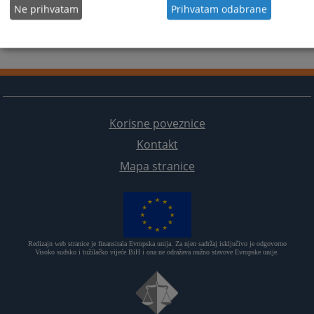
Ne prihvatam
Prihvatam odabrane
Korisne poveznice
Kontakt
Mapa stranice
Redizajn web stranice je finansirala Evropska unija. Za njen sadržaj isključivo je odgovorno
Visoko sudsko i tužilačko vijeće BiH i ona ne odražava nužno stavove Evropske unije.