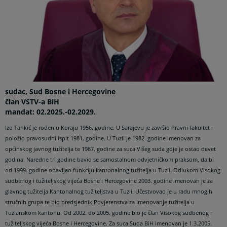
sudac, Sud Bosne i Hercegovine
član VSTV-a BiH
mandat: 02.2025.-02.2029.
Izo Tankić je rođen u Koraju 1956. godine. U Sarajevu je završio Pravni fakultet i
položio pravosudni ispit 1981. godine. U Tuzli je 1982. godine imenovan za
općinskog javnog tužitelja te 1987. godine za suca Višeg suda gdje je ostao devet
godina. Naredne tri godine bavio se samostalnom odvjetničkom praksom, da bi
od 1999. godine obavljao funkciju kantonalnog tužitelja u Tuzli. Odlukom Visokog
sudbenog i tužiteljskog vijeća Bosne i Hercegovine 2003. godine imenovan je za
glavnog tužitelja Kantonalnog tužiteljstva u Tuzli. Učestvovao je u radu mnogih
stručnih grupa te bio predsjednik Povjerenstva za imenovanje tužitelja u
Tuzlanskom kantonu. Od 2002. do 2005. godine bio je član Visokog sudbenog i
tužiteljskog vijeća Bosne i Hercegovine. Za suca Suda BiH imenovan je 1.3.2005.