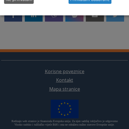
Korisne poveznice
Kontakt
Mapa stranice
Redizajn web stranice je finansirala Evropska unija. Za njen sadržaj isključivo je odgovorno
Visoko sudsko i tužilačko vijeće BiH i ona ne odražava nužno stavove Evropske unije.