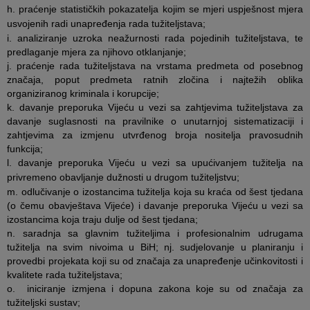
h. praćenje statističkih pokazatelja kojim se mjeri uspješnost mjera
usvojenih radi unapređenja rada tužiteljstava;
i. analiziranje uzroka neažurnosti rada pojedinih tužiteljstava, te
predlaganje mjera za njihovo otklanjanje;
j. praćenje rada tužiteljstava na vrstama predmeta od posebnog
značaja, poput predmeta ratnih zločina i najtežih oblika
organiziranog kriminala i korupcije;
k. davanje preporuka Vijeću u vezi sa zahtjevima tužiteljstava za
davanje suglasnosti na pravilnike o unutarnjoj sistematizaciji i
zahtjevima za izmjenu utvrđenog broja nositelja pravosudnih
funkcija;
l. davanje preporuka Vijeću u vezi sa upućivanjem tužitelja na
privremeno obavljanje dužnosti u drugom tužiteljstvu;
m. odlučivanje o izostancima tužitelja koja su kraća od šest tjedana
(o čemu obavještava Vijeće) i davanje preporuka Vijeću u vezi sa
izostancima koja traju dulje od šest tjedana;
n. saradnja sa glavnim tužiteljima i profesionalnim udrugama
tužitelja na svim nivoima u BiH; nj. sudjelovanje u planiranju i
provedbi projekata koji su od značaja za unapređenje učinkovitosti i
kvalitete rada tužiteljstava;
o. iniciranje izmjena i dopuna zakona koje su od značaja za
tužiteljski sustav;