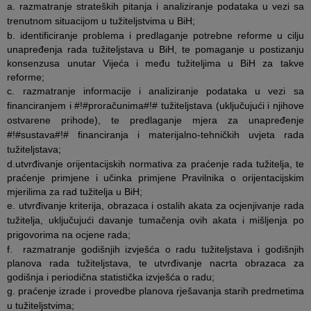
a. razmatranje strateških pitanja i analiziranje podataka u vezi sa
trenutnom situacijom u tužiteljstvima u BiH;
b. identificiranje problema i predlaganje potrebne reforme u cilju
unapređenja rada tužiteljstava u BiH, te pomaganje u postizanju
konsenzusa unutar Vijeća i među tužiteljima u BiH za takve
reforme;
c. razmatranje informacije i analiziranje podataka u vezi sa
financiranjem i #!#proračunima#!# tužiteljstava (uključujući i njihove
ostvarene prihode), te predlaganje mjera za unapređenje
#!#sustava#!# financiranja i materijalno-tehničkih uvjeta rada
tužiteljstava;
d.utvrđivanje orijentacijskih normativa za praćenje rada tužitelja, te
praćenje primjene i učinka primjene Pravilnika o orijentacijskim
mjerilima za rad tužitelja u BiH;
e. utvrđivanje kriterija, obrazaca i ostalih akata za ocjenjivanje rada
tužitelja, uključujući davanje tumačenja ovih akata i mišljenja po
prigovorima na ocjene rada;
f. razmatranje godišnjih izvješća o radu tužiteljstava i godišnjih
planova rada tužiteljstava, te utvrđivanje nacrta obrazaca za
godišnja i periodična statistička izvješća o radu;
g. praćenje izrade i provedbe planova rješavanja starih predmetima
u tužiteljstvima;