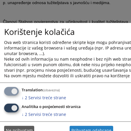
p. unapređenje odnosa tužiteljstava s javnošću i medijima.
Članovi Stalnog povjerenstva za učinkovitost i kvalitet tužiteljstava
su:
Korištenje kolačića
a. Sanin Bogunić,
b. Željka Fabić,
Ova web stranica koristi određene skripte koje mogu pohranjivati
c. Bojana Jolović,
informacije iz vašeg browsera i vašeg uređaja (npr. IP adresa uređ
d. Dragan Slijepčević,
unutar browsera, ...).
e. Snježana Petković.
Neke od ovih informacija su nam neophodne i bez njih web stra
Podršku u radu ovog stalnog povjerenstva pružaju Odjel za
fukcionisati u svom punom obimu, dok neke nisu prijeko neopho
unapređenje učinkovitosti i kvalitete rada u tužiteljstvima i Odjel za
stvari (npr. procjenu nivoa posjećenosti, budućeg usavršavanja st
pravosudnu analitiku i izvješćivanje.
Na ovom mjestu možete dozvoliti ili uskratiti pravo na korištenje 
Prikazana vijest je na
:
Hrvatski jezik
Translation
(obavezna)
Vijest dostupna još na
:
Bosanski jezik
Srpski jezik
Englis
↓
2
Servisi treće strane
4733
PREGLEDA
Analitika o posjećenosti stranica
↓
2
Servisi treće strane
Ne prihvatam
Prihvatam odabrane