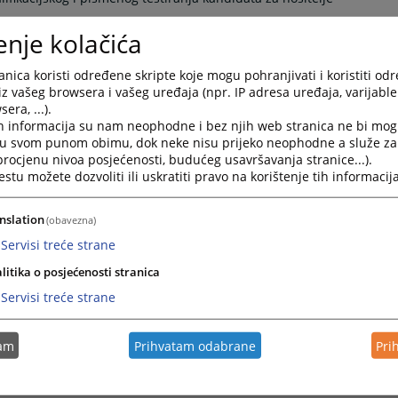
dnose na sam postupak kvalifikacijskog i pismenog testiranja;
enje kolačića
og razgovora;
testa, te vršenje provjere usklađenosti elektronički generiranog
nica koristi određene skripte koje mogu pohranjivati i koristiti od
iz vašeg browsera i vašeg uređaja (npr. IP adresa uređaja, varijable 
na proceduru kvalifikacijskog i pismenog testiranja;
era, ...).
itnih zadataka, te odlučivanje o pravu pristupa bazi ispitnih
h informacija su nam neophodne i bez njih web stranica ne bi mog
i u svom punom obimu, dok neke nisu prijeko neophodne a služe z
kacijskog i pismenog testiranja u elektroničkoj formi i odlučuje o
 procjenu nivoa posjećenosti, budućeg usavršavanja stranice...).
 formi;
tu možete dozvoliti ili uskratiti pravo na korištenje tih informacija
a za izradu pisanih radnji u skladu sa posebnim propisima;
avilnikom o kvalifikacijskom i pismenom testiranju;
nslation
(obavezna)
istupa kandidata kvalifikacijskom i pismenom testiranju;
Servisi treće strane
mjera za unaprjeđenje postupka imenovanja nositelja pravosudne
litika o posjećenosti stranica
kon obavljene statističke analize;
Servisi treće strane
esa kvalifikacijskog i pismenog testiranja i baze ispitnih zadataka.
procedura, strukturiranog razgovora i unapređenje postupka
tam
Prihvatam odabrane
Pri