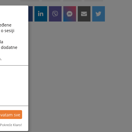
ređene
o sesiji
la
a dodatne
.
hvatam sve
Pokreće Klaro!