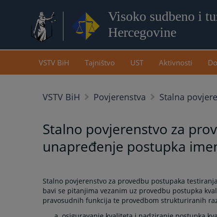
Visoko sudbeno i tuž
Hercegovine
VSTV BiH
Tajništvo
UST
Aktivnosti
Do
VSTV BiH
Povjerenstva
Stalna povjer
Stalno povjerenstvo za prov
unapređenje postupka ime
Stalno povjerenstvo za provedbu postupaka testiranj
bavi se pitanjima vezanim uz provedbu postupka kvalif
pravosudnih funkcija te provedbom strukturiranih ra
osiguravanje kvaliteta i nadziranje postupka kva