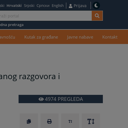
ski
Hrvatski
Srpski
Српски
English
Prijava
dna pretraga
žaj
javnošću
Kutak za građane
Javne nabave
Kontakt
anog razgovora i
4974
PREGLEDA