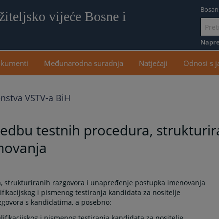
Bosan
iteljsko vijeće Bosne i
Idi
na
Napre
sadr
kumenti
Međunarodna suradnja
Natječaji
Odnosi s 
enstva VSTV-a BiH
edbu testnih procedura, strukturir
novanja
a, strukturiranih razgovora i unapređenje postupka imenovanja
ikacijskog i pismenog testiranja kandidata za nositelje
zgovora s kandidatima, a posebno:
lifikacijskog i pismenog testiranja kandidata za nositelje