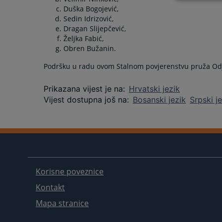
Duška Bogojević,
Sedin Idrizović,
Dragan Slijepčević,
Željka Fabić,
Obren Bužanin.
Podršku u radu ovom Stalnom povjerenstvu pruža Odj
Prikazana vijest je na
:
Hrvatski jezik
Vijest dostupna još na
:
Bosanski jezik
Srpski j
Korisne poveznice
Kontakt
Mapa stranice