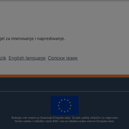
el za imenovanje i napredovanje.
ezik
English language
Српски језик
Redizajn web stranice je finansirala Evropska unija. Za njen sadržaj isključivo je odgovorno
Visoko sudsko i tužilačko vijeće BiH i ona ne odražava nužno stavove Evropske unije.