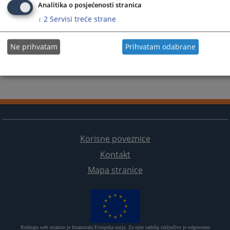
Analitika o posjećenosti stranica
↓
2
Servisi treće strane
Ne prihvatam
Prihvatam odabrane
Korisne poveznice
Kontakt
Mapa stranice
Redizajn web stranice je finansirala Evropska unija. Za njen sadržaj isključivo je odgovorno