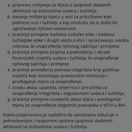
pripremu mišljenja za Vijeće o spojivosti dodatnih
aktivnosti sa dužnostima sudaca i tužitelja;
davanje mišljenja Vijeću u vezi sa pritužbama koje
podnesu suci i tužitelji, a koji smatraju da je došlo do
ugrožavanja njihove neovisnosti;
praćenje primjene Kodeksa sudačke etike i Kodeksa
tužiteljske etike i drugih akata o etici i sprječavanju sukoba
interesa, te unapređenje njihovog sadržaja i primjene;
praćenje primjene propisa o podnošenju i obradi
financijskih izvješća sudaca i tužitelja, te unapređenje
njihovog sadržaja i primjene;
praćenje provođenja planova integriteta kroz godišnja
izvješća koje dostavljaju pravosudne institucije i
predlaganje mjera za unapređenje;
izradu akata, uputstva, smjernica i priručnika za
unapređenje integriteta i odgovornosti sudaca i tužitelja;
praćenje primjene usvojenih akata Vijeća i predlaganje
mjera za unapređenje stegovnih postupaka u VSTV-u BiH.
Stalno povjerenstvo je nadležno da samostalno odlučuje o
jednostavnijim i nespornim upitima spojivosti dodatnih
aktivnosti sa dužnostima sudaca i tužitelja.