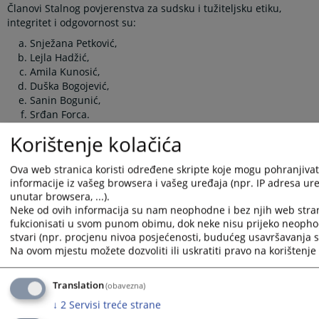
Članovi Stalnog povjerenstva za sudsku i tužiteljsku etiku,
integritet i odgovornost su:
Snježana Petković,
Lejla Hadžić,
Amila Kunosić,
Duška Bogojević,
Sanin Bogunić,
Srđan Forca.
Korištenje kolačića
Podršku u radu ovom stalnom povjerenstvu pruža Odjel za
integritet nositelja pravosudnih funkcija.
Ova web stranica koristi određene skripte koje mogu pohranjivati
Prikazana vijest je na
:
Hrvatski jezik
informacije iz vašeg browsera i vašeg uređaja (npr. IP adresa uređ
Vijest dostupna još na
:
Bosanski jezik
Srpski jezik
Englis
unutar browsera, ...).
Neke od ovih informacija su nam neophodne i bez njih web stra
4750
PREGLEDA
fukcionisati u svom punom obimu, dok neke nisu prijeko neopho
stvari (npr. procjenu nivoa posjećenosti, budućeg usavršavanja st
Na ovom mjestu možete dozvoliti ili uskratiti pravo na korištenje 
Translation
(obavezna)
↓
2
Servisi treće strane