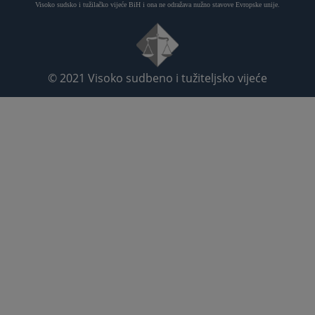
Visoko sudsko i tužilačko vijeće BiH i ona ne odražava nužno stavove Evropske unije.
© 2021
Visoko sudbeno i tužiteljsko vijeće