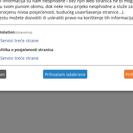
h informacija su nam neophodne i bez njih web stranica ne bi mog
ulatorno tijelo na razini Bosne i Hercegovine koje uspostavlja etičke
i u svom punom obimu, dok neke nisu prijeko neophodne a služe z
nu zajednicu.
 procjenu nivoa posjećenosti, budućeg usavršavanja stranice...).
tu možete dozvoliti ili uskratiti pravo na korištenje tih informacija
rofesionalne zajednice iz BiH (suci, tužitelji i odvjetnici) te
e na mandat od četiri godine s mogućnošću reizbora. Članak 4.
nslation
ruktura Vijeća odražava strukturu stanovništva prema popisu iz
(obavezna)
est Bošnjaka, pet Srba, tri Hrvata i jedan iz reda ostalih.
Servisi treće strane
litika o posjećenosti stranica
Servisi treće strane
ezik
English language
Српски језик
tam
Prihvatam odabrane
Pri