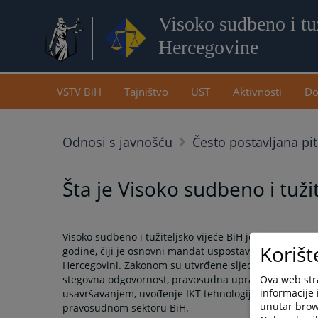
Visoko sudbeno i tuž
Hercegovine
VSTV BiH
Tajništvo
UST
Aktivnosti
Do
Odnosi s javnošću
Često postavljana pi
Šta je Visoko sudbeno i tuži
Visoko sudbeno i tužiteljsko vijeće BiH je neovisna in
Korišt
godine, čiji je osnovni mandat uspostavljanje i očuva
Hercegovini. Zakonom su utvrđene sljedeće nadležnosti
Ova web stra
stegovna odgovornost, pravosudna uprava i statistika
informacije 
usavršavanjem, uvođenje IKT tehnologija, kao i vodeća
unutar brows
pravosudnom sektoru BiH.