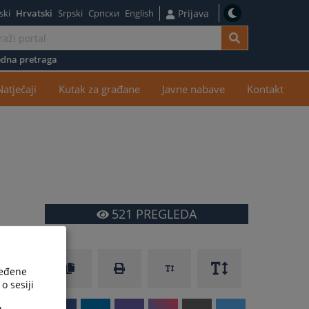
ski
Hrvatski
Srpski
Српски
English
Prijava
dna pretraga
žaj
Natječaji
Kutak za građane
Javne nabave
Kontakt
521
PREGLEDA
ređene
o sesiji