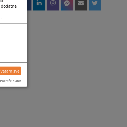
la
a dodatne
.
hvatam sve
Pokreće Klaro!