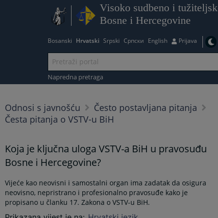
Visoko sudbeno i tužiteljsk
Bosne i Hercegovine
Bosanski
Hrvatski
Srpski
Српски
English
Prijava
Napredna pretraga
Odnosi s javnošću
Često postavljana pitanja
Česta pitanja o VSTV-u BiH
Koja je ključna uloga VSTV-a BiH u pravosuđu
Bosne i Hercegovine?
Vijeće kao neovisni i samostalni organ ima zadatak da osigura
neovisno, nepristrano i profesionalno pravosuđe kako je
propisano u članku 17. Zakona o VSTV-u BiH.
Prikazana vijest je na
:
Hrvatski jezik