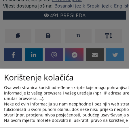
Vijest dostupna još na
:
Bosanski jezik
Srpski jezik
Englis
491
PREGLEDA
Korištenje kolačića
Ova web stranica koristi određene skripte koje mogu pohranjivati
informacije iz vašeg browsera i vašeg uređaja (npr. IP adresa uređ
unutar browsera, ...).
Neke od ovih informacija su nam neophodne i bez njih web stra
fukcionisati u svom punom obimu, dok neke nisu prijeko neopho
stvari (npr. procjenu nivoa posjećenosti, budućeg usavršavanja st
Na ovom mjestu možete dozvoliti ili uskratiti pravo na korištenje 