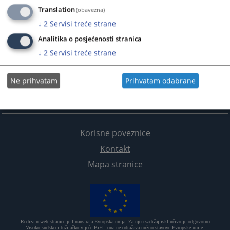
Translation
(obavezna)
↓
2
Servisi treće strane
Analitika o posjećenosti stranica
↓
2
Servisi treće strane
Ne prihvatam
Prihvatam odabrane
Korisne poveznice
Kontakt
Mapa stranice
Redizajn web stranice je finansirala Evropska unija. Za njen sadržaj isključivo je odgovorno
Visoko sudsko i tužilačko vijeće BiH i ona ne odražava nužno stavove Evropske unije.