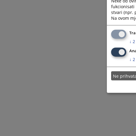
Neke od ovi
fukcionisat
stvari (npr.
Na ovom mjes
Tra
↓
2
Ana
↓
2
Ne prihva