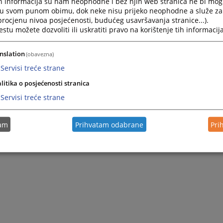
h informacija su nam neophodne i bez njih web stranica ne bi mog
i u svom punom obimu, dok neke nisu prijeko neophodne a služe z
 procjenu nivoa posjećenosti, budućeg usavršavanja stranice...).
tu možete dozvoliti ili uskratiti pravo na korištenje tih informacija
nslation
(obavezna)
Servisi treće strane
litika o posjećenosti stranica
Servisi treće strane
tam
Prihvatam odabrane
Pri