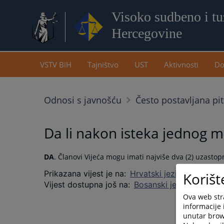
Visoko sudbeno i tuž
Hercegovine
VSTV BiH
Tajništvo
UST
Aktivnosti
Do
Odnosi s javnošću
Često postavljana pi
Da li nakon isteka jednog m
DA
. Članovi Vijeća mogu imati najviše dva (2) uzasto
Prikazana vijest je na
:
Hrvatski jezik
Korišt
Vijest dostupna još na
:
Bosanski jezik
Srpski j
Ova web stra
informacije 
unutar brows