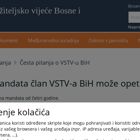
Bosan
iteljsko vijeće Bosne i
Idi
na
Napre
sadr
kumenti
Međunarodna suradnja
Odnosi s javnošću
tanja
Česta pitanja o VSTV-u BiH
andata član VSTV-a BiH može opet 
pna mandata od četiri godine.
enje kolačića
ezik
English language
Српски језик
nica koristi određene skripte koje mogu pohranjivati i koristiti od
iz vašeg browsera i vašeg uređaja (npr. IP adresa uređaja, varijable 
era, ...).