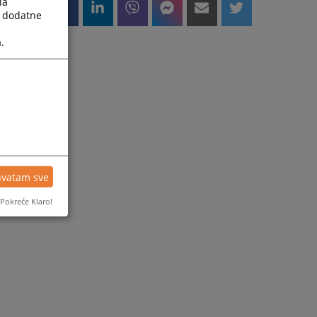
la
a dodatne
.
hvatam sve
Pokreće Klaro!