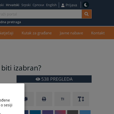
ski
Hrvatski
Srpski
Српски
English
Prijava
dna pretraga
žaj
Natječaji
Kutak za građane
Javne nabave
Kontakt
biti izabran?
538
PREGLEDA
ređene
o sesiji