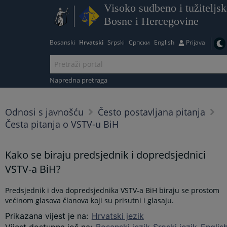
Visoko sudbeno i tužiteljsk
Bosne i Hercegovine
Bosanski
Hrvatski
Srpski
Српски
English
Prijava
Napredna pretraga
Odnosi s javnošću
Često postavljana pitanja
Česta pitanja o VSTV-u BiH
Kako se biraju predsjednik i dopredsjednici
VSTV-a BiH?
Predsjednik i dva dopredsjednika VSTV-a BiH biraju se prostom
većinom glasova članova koji su prisutni i glasaju.
Prikazana vijest je na
:
Hrvatski jezik