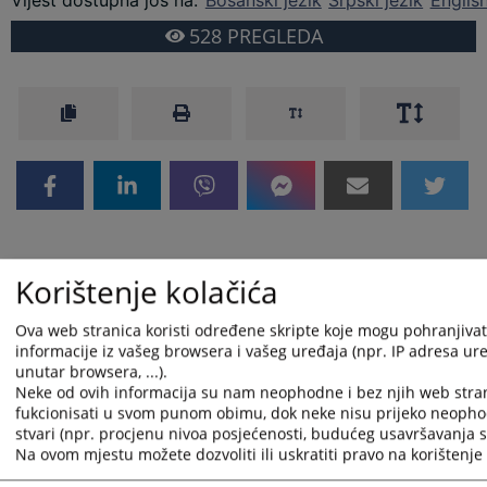
Vijest dostupna još na
:
Bosanski jezik
Srpski jezik
Englis
528
PREGLEDA
Korištenje kolačića
Ova web stranica koristi određene skripte koje mogu pohranjivati
informacije iz vašeg browsera i vašeg uređaja (npr. IP adresa uređ
unutar browsera, ...).
Neke od ovih informacija su nam neophodne i bez njih web stra
fukcionisati u svom punom obimu, dok neke nisu prijeko neopho
stvari (npr. procjenu nivoa posjećenosti, budućeg usavršavanja st
Na ovom mjestu možete dozvoliti ili uskratiti pravo na korištenje 