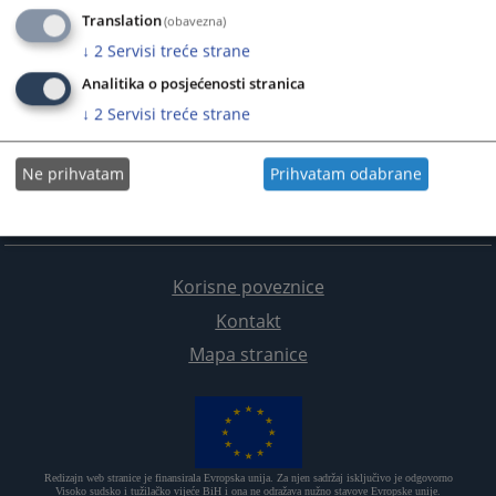
Translation
(obavezna)
↓
2
Servisi treće strane
Analitika o posjećenosti stranica
↓
2
Servisi treće strane
Ne prihvatam
Prihvatam odabrane
Korisne poveznice
Kontakt
Mapa stranice
Redizajn web stranice je finansirala Evropska unija. Za njen sadržaj isključivo je odgovorno
Visoko sudsko i tužilačko vijeće BiH i ona ne odražava nužno stavove Evropske unije.