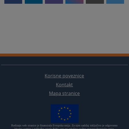
Korisne poveznice
Kontakt
Mapa stranice
Redizajn web stranice je finansirala Evropska unija. Za njen sadržaj isključivo je odgovorno
Visoko sudsko i tužilačko vijeće BiH i ona ne odražava nužno stavove Evropske unije.