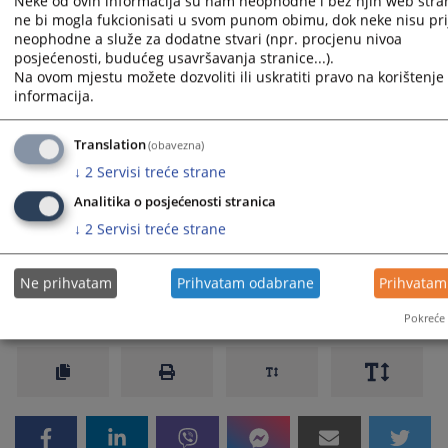
Neke od ovih informacija su nam neophodne i bez njih web stra
za korupciju i nepravilnosti isključivo za VSTV BiH, a ne za
ne bi mogla fukcionisati u svom punom obimu, dok neke nisu pri
druge institucije na nivou BiH.
neophodne a služe za dodatne stvari (npr. procjenu nivoa
posjećenosti, budućeg usavršavanja stranice...).
Prikazana vijest je na
:
Hrvatski jezik
Na ovom mjestu možete dozvoliti ili uskratiti pravo na korištenje 
Vijest dostupna još na
:
Bosanski jezik
Srpski jezik
Српски
informacija.
Prateći dokumenti
Translation
(obavezna)
↓
2
Servisi treće strane
08-02-1665-14 Pravilnik o internom prijavljivanju
korupcije
Analitika o posjećenosti stranica
Obrazac za internu prijavu korupcije
↓
2
Servisi treće strane
Ne prihvatam
Prihvatam odabrane
Prihvatam
362
PREGLEDA
Pokreće 