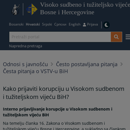
Visoko sudbeno i tužiteljsko vijeć
Bosne i Hercegovine
Bosanski
Hrvatski
Srpski
Српски
English
Prijava
Napredna pretraga
Odnosi s javnošću
Često postavljana pitanja
Česta pitanja o VSTV-u BiH
Kako prijaviti korupciju u Visokom sudbenom
i tužiteljskom vijeću BiH?
Interno prijavljivanje korupcije u Visokom sudbenom i
tužiteljskom vijeću BiH
Na temelju članka 16. Zakona o Visokom sudbenom i
tužiteljskom vijeću Bosne i Hercegovine, a sukladno sa člankom