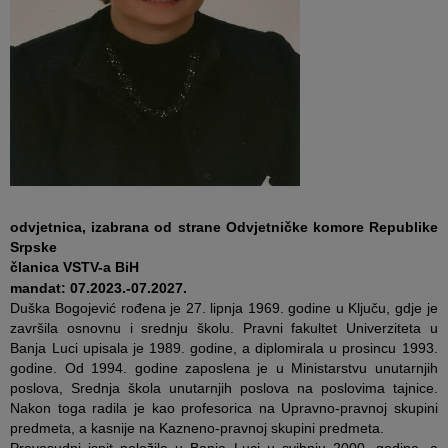
odvjetnica, izabrana od strane Odvjetničke komore Republike
Srpske
članica VSTV-a BiH
mandat: 07.2023.-07.2027.
Duška Bogojević rođena je 27. lipnja 1969. godine u Ključu, gdje je
završila osnovnu i srednju školu. Pravni fakultet Univerziteta u
Banja Luci upisala je 1989. godine, a diplomirala u prosincu 1993.
godine. Od 1994. godine zaposlena je u Ministarstvu unutarnjih
poslova, Srednja škola unutarnjih poslova na poslovima tajnice.
Nakon toga radila je kao profesorica na Upravno-pravnoj skupini
predmeta, a kasnije na Kazneno-pravnoj skupini predmeta.
Pravosudni ispit položila u Banja Luci u svibnju 2000. godine, a