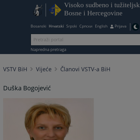
Visoko sudbeno i tužiteljsk
Bosne i Hercegovine
Bosanski
Hrvatski
Srpski
Српски
English
Prijava
Napredna pretraga
VSTV BiH
Vijeće
Članovi VSTV-a BiH
Duška Bogojević