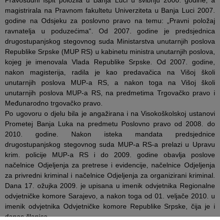
magistrirala na Pravnom fakultetu Univerziteta u Banja Luci 2007.
godine na Odsjeku za poslovno pravo na temu: „Pravni položaj
ravnatelja u poduzećima“. Od 2007. godine je predsjednica
drugostupanjskog stegovnog suda Ministarstva unutarnjih poslova
Republike Srpske (MUP RS) u kabinetu ministra unutarnjih poslova,
kojeg je imenovala Vlada Republike Srpske. Od 2007. godine,
nakon magisterija, radila je kao predavačica na Višoj školi
unutarnjih poslova MUP-a RS, a nakon toga na Višoj školi
unutarnjih poslova MUP-a RS, na predmetima Trgovačko pravo i
Međunarodno trgovačko pravo.
Po ugovoru o djelu bila je angažirana i na Visokoškolskoj ustanovi
Prometej Banja Luka na predmetu Poslovno pravo od 2008. do
2010. godine. Nakon isteka mandata predsjednice
drugostupanjskog stegovnog suda MUP-a RS-a prelazi u Upravu
krim. policije MUP-a RS i do 2009. godine obavlja poslove
načelnice Odjeljenja za pretrese i evidencije, načelnice Odjeljenja
za privredni kriminal i načelnice Odjeljenja za organizirani kriminal.
Dana 17. ožujka 2009. je upisana u imenik odvjetnika Regionalne
odvjetničke komore Sarajevo, a nakon toga od 01. veljače 2010. u
imenik odvjetnika Odvjetničke komore Republike Srpske, čija je i
danas članica.