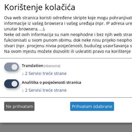
Korištenje kolačića
Duška Bogojević, odvjetnica iz Banje Luke, izabrana je za članicu
VSTV-a BiH ispred Odvjetničke komore RS-a, umjesto odvjetnice
Jadranke Ivanović, kojoj je mandat istekao u lipnju 2019. godine.
Ova web stranica koristi određene skripte koje mogu pohranjivati
Odvjetnička komora RS je ukazala povjerenje odvjetnici Bogojević
informacije iz vašeg browsera i vašeg uređaja (npr. IP adresa uređ
reizborom za članicu VSTV-a Bosne i Hercegovine u srpnju 2023.
unutar browsera, ...).
godine.
Neke od ovih informacija su nam neophodne i bez njih web stra
fukcionisati u svom punom obimu, dok neke nisu prijeko neopho
stvari (npr. procjenu nivoa posjećenosti, budućeg usavršavanja st
Na ovom mjestu možete dozvoliti ili uskratiti pravo na korištenje 
Prikazana vijest je na
:
Hrvatski jezik
Vijest dostupna još na
:
Bosanski jezik
Srpski jezik
Englis
Translation
(obavezna)
1007
PREGLEDA
↓
2
Servisi treće strane
Analitika o posjećenosti stranica
↓
2
Servisi treće strane
Ne prihvatam
Prihvatam odabrane