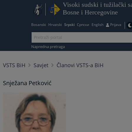
Visoki sudski i tužilački s
Bosne i Hercegovine
Bosanski
Hrvatski
Srpski
Српски
English
Prijava
Napredna pretraga
VSTS BiH
Savjet
Članovi VSTS-a BiH
Snježana Petković