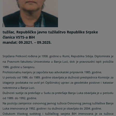
tužilac, Republičko javno tužilaštvo Republike Srpske
članica VSTS-a BiH
mandat: 09.2021. – 09.2025.
Snježana Petković rođena je 1958. godine u Rumi, Republika Srbija. Diplomirala je
na Pravnom fakultetu Univerziteta u Banja Luci, dok je pravosudni ispit položila
1986. godine u Sarajevu.
Profesionalnu karijeru je započela kao advokatski pripravnik 1985. godine.
U periodu od 1986. do 1989. godine obavljala je dužnosti predsjednice Komisije za
izlaganje podataka na uvid pri Opštinskoj upravi za geodetske poslove i katastar
nekretnina u Banja Luci.
Dužnosti sudije za prekršaje u Sudu za prekršaje Banja Luka obavljala je u periodu
od 1989. do 1992. godine.
Na poziciju zamjenice osnovnog javnog tužioca Osnovnog javnog tužilaštva Banja
Luka imenovana je 1992. godine i tu dužnost je obavljala do 2004. godine.
Odlukom Visokog sudskog i tužilačkog savjeta BiH imenovana je za tužioca