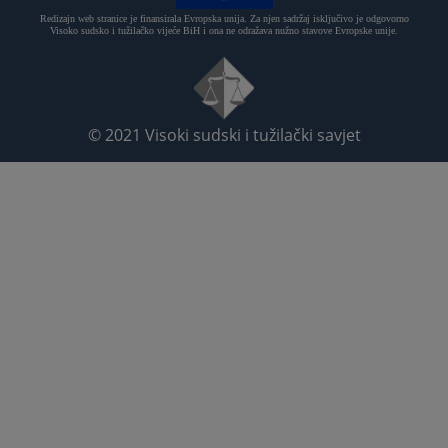
Redizajn web stranice je finansirala Evropska unija. Za njen sadržaj isključivo je odgovorno
Visoko sudsko i tužilačko vijeće BiH i ona ne odražava nužno stavove Evropske unije.
© 2021
Visoki sudski i tužilački savjet