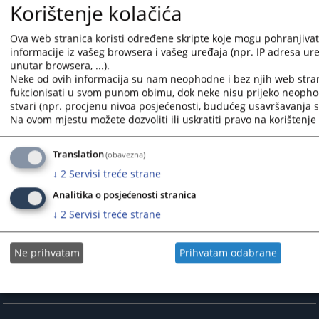
Korištenje kolačića
702
PREGLEDA
Ova web stranica koristi određene skripte koje mogu pohranjivati
informacije iz vašeg browsera i vašeg uređaja (npr. IP adresa uređ
unutar browsera, ...).
Neke od ovih informacija su nam neophodne i bez njih web stra
fukcionisati u svom punom obimu, dok neke nisu prijeko neopho
stvari (npr. procjenu nivoa posjećenosti, budućeg usavršavanja st
Na ovom mjestu možete dozvoliti ili uskratiti pravo na korištenje 
Translation
(obavezna)
↓
2
Servisi treće strane
Analitika o posjećenosti stranica
↓
2
Servisi treće strane
Ne prihvatam
Prihvatam odabrane