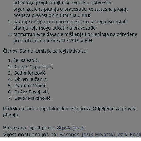
prijedloge propisa kojim se regulišu sistemska i
organizaciona pitanja u pravosuđu, te statusna pitanja
nosilaca pravosudnih funkcija u BiH;
davanje mišljenja na propise kojima se regulišu ostala
pitanja koja mogu uticati na pravosuđe;
razmatranje, te davanje mišljenja i prijedloga na određene
provedbene i interne akte VSTS-a BiH.
Članovi Stalne komisije za legislativu su:
Željka Fabić,
Dragan Slijepčević,
Sedin Idrizović,
Obren Bužanin,
Džamna Vranić,
Duška Bogojević,
Davor Martinović.
Podršku u radu ovoj stalnoj komisiji pruža Odjeljenje za pravna
pitanja.
Prikazana vijest je na
:
Srpski jezik
Vijest dostupna još na
:
Bosanski jezik
Hrvatski jezik
Engl