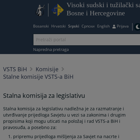
Visoki sudski i tužilački s
Bosne i Hercegovine
Bosanski
Hrvatski
Srpski
Српски
English
Prijava
Napredna pretraga
VSTS BiH
Komisije
Stalne komisije VSTS-a BiH
Stalna komisija za legislativu
Stalna komisija za legislativu nadležna je za razmatranje i
utvrđivanje prijedloga Savjetu u vezi sa zakonima i drugim
propisima koji mogu uticati na položaj i rad VSTS-a BiH i
pravosuđa, a posebno za:
pripremu prijedloga mišljenja za Savjet na nacrte i