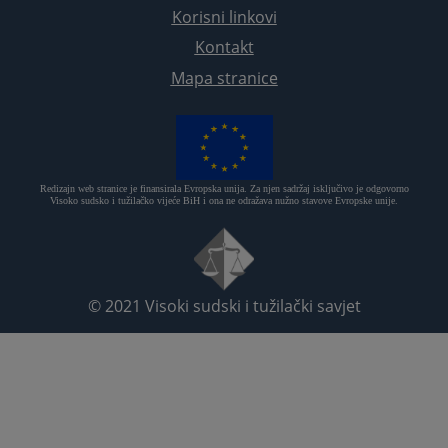
Korisni linkovi
Kontakt
Mapa stranice
Redizajn web stranice je finansirala Evropska unija. Za njen sadržaj isključivo je odgovorno
Visoko sudsko i tužilačko vijeće BiH i ona ne odražava nužno stavove Evropske unije.
© 2021
Visoki sudski i tužilački savjet