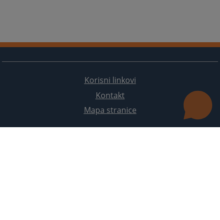
Korisni linkovi
Kontakt
Mapa stranice
Redizajn web stranice je finansirala Evropska unija. Za njen sadržaj isključivo je odgovorno
Visoko sudsko i tužilačko vijeće BiH i ona ne odražava nužno stavove Evropske unije.