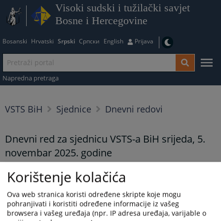
Visoki sudski i tužilački savjet
Bosne i Hercegovine
Bosanski
Hrvatski
Srpski
Српски
English
Prijava
Napredna pretraga
VSTS BiH
Sjednice
Dnevni redovi
Dnevni red za sjednicu VSTS-a BiH srijeda, 5.
novembar 2025. godine
31.10.2025.
Korištenje kolačića
Dnevni red za sjednicu VSTS-a BiH srijeda, 5. novembar 2025.
Ova web stranica koristi određene skripte koje mogu
godine
.
pohranjivati i koristiti određene informacije iz vašeg
browsera i vašeg uređaja (npr. IP adresa uređaja, varijable o
Prikazana vijest je na
:
Srpski jezik