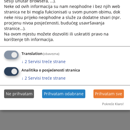
sesiji unutar browsera, ...).
Vijest dostupna još na
:
Српски језик
Neke od ovih informacija su nam neophodne i bez njih web
stranica ne bi mogla fukcionisati u svom punom obimu, dok
539
PREGLEDA
neke nisu prijeko neophodne a služe za dodatne stvari (npr.
procjenu nivoa posjećenosti, budućeg usavršavanja
stranice...).
Na ovom mjestu možete dozvoliti ili uskratiti pravo na
korištenje tih informacija.
Translation
(obavezna)
↓
2
Servisi treće strane
Analitika o posjećenosti stranica
↓
2
Servisi treće strane
Ne prihvatam
Prihvatam odabrane
Prihvatam sve
Pokreće Klaro!