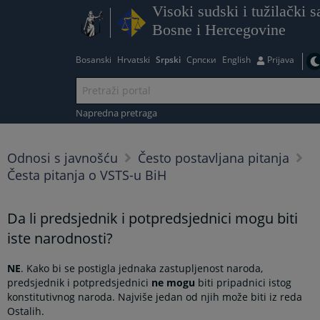
Visoki sudski i tužilački s
Bosne i Hercegovine
Bosanski
Hrvatski
Srpski
Српски
English
Prijava
Napredna pretraga
Odnosi s javnošću
Često postavljana pitanja
Česta pitanja o VSTS-u BiH
Da li predsjednik i potpredsjednici mogu biti
iste narodnosti?
NE
. Kako bi se postigla jednaka zastupljenost naroda,
predsjednik i potpredsjednici
ne mogu
biti pripadnici istog
konstitutivnog naroda. Najviše jedan od njih može biti iz reda
Ostalih.