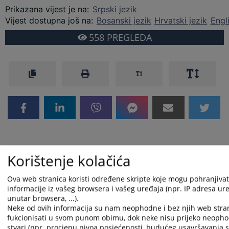
Prikazana vijest je na
:
Srpski jezik
Vijest dostupna još na
:
Bosanski jezik
Hrvatski jezik
Engl
558
PREGLEDA
Korištenje kolačića
Ova web stranica koristi određene skripte koje mogu pohranjivati
informacije iz vašeg browsera i vašeg uređaja (npr. IP adresa uređ
unutar browsera, ...).
Neke od ovih informacija su nam neophodne i bez njih web stra
fukcionisati u svom punom obimu, dok neke nisu prijeko neopho
stvari (npr. procjenu nivoa posjećenosti, budućeg usavršavanja st