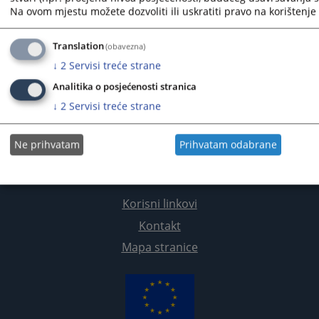
Na ovom mjestu možete dozvoliti ili uskratiti pravo na korištenje 
Translation
(obavezna)
↓
2
Servisi treće strane
Analitika o posjećenosti stranica
↓
2
Servisi treće strane
Ne prihvatam
Prihvatam odabrane
Korisni linkovi
Kontakt
Mapa stranice