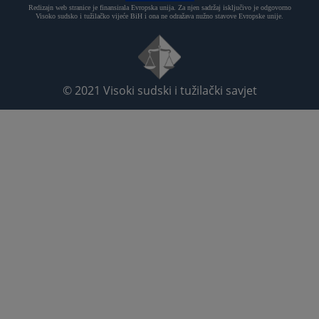
Redizajn web stranice je finansirala Evropska unija. Za njen sadržaj isključivo je odgovorno
Visoko sudsko i tužilačko vijeće BiH i ona ne odražava nužno stavove Evropske unije.
© 2021
Visoki sudski i tužilački savjet