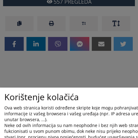
557
PREGLEDA
Korištenje kolačića
Ova web stranica koristi određene skripte koje mogu pohranjivati
informacije iz vašeg browsera i vašeg uređaja (npr. IP adresa uređ
unutar browsera, ...).
Neke od ovih informacija su nam neophodne i bez njih web stra
fukcionisati u svom punom obimu, dok neke nisu prijeko neopho
stvari (npr. procjenu nivoa posjećenosti, budućeg usavršavanja st