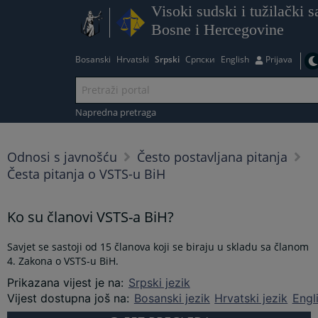
Visoki sudski i tužilački s
Bosne i Hercegovine
Bosanski
Hrvatski
Srpski
Српски
English
Prijava
Napredna pretraga
Odnosi s javnošću
Često postavljana pitanja
Česta pitanja o VSTS-u BiH
Ko su članovi VSTS-a BiH?
Savjet se sastoji od 15 članova koji se biraju u skladu sa članom
4. Zakona o VSTS-u BiH.
Prikazana vijest je na
:
Srpski jezik
Vijest dostupna još na
:
Bosanski jezik
Hrvatski jezik
Engl