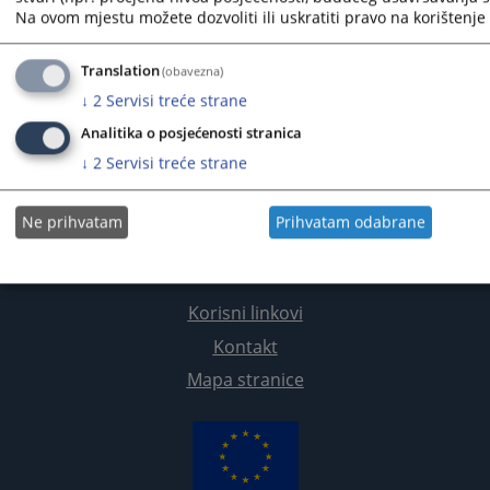
Na ovom mjestu možete dozvoliti ili uskratiti pravo na korištenje 
Translation
(obavezna)
↓
2
Servisi treće strane
Analitika o posjećenosti stranica
↓
2
Servisi treće strane
Ne prihvatam
Prihvatam odabrane
Korisni linkovi
Kontakt
Mapa stranice