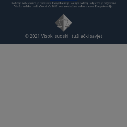
Redizajn web stranice je finansirala Evropska unija. Za njen sadržaj isključivo je odgovorno
Visoko sudsko i tužilačko vijeće BiH i ona ne odražava nužno stavove Evropske unije.
© 2021
Visoki sudski i tužilački savjet