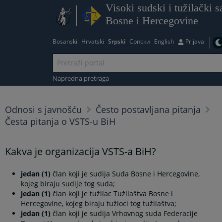
Visoki sudski i tužilački s
Bosne i Hercegovine
Bosanski
Hrvatski
Srpski
Српски
English
Prijava
Napredna pretraga
Odnosi s javnošću
Često postavljana pitanja
Česta pitanja o VSTS-u BiH
Kakva je organizacija VSTS-a BiH?
jedan (1)
član koji je sudija Suda Bosne i Hercegovine,
kojeg biraju sudije tog suda;
jedan (1)
član koji je tužilac Tužilaštva Bosne i
Hercegovine, kojeg biraju tužioci tog tužilaštva;
jedan (1)
član koji je sudija Vrhovnog suda Federacije