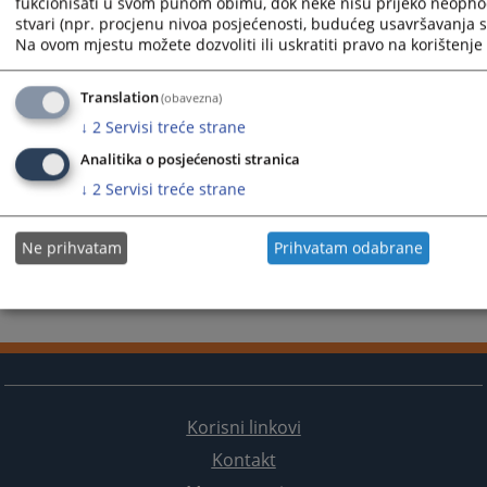
471
PREGLEDA
fukcionisati u svom punom obimu, dok neke nisu prijeko neopho
stvari (npr. procjenu nivoa posjećenosti, budućeg usavršavanja st
Na ovom mjestu možete dozvoliti ili uskratiti pravo na korištenje 
Translation
(obavezna)
↓
2
Servisi treće strane
Analitika o posjećenosti stranica
↓
2
Servisi treće strane
Ne prihvatam
Prihvatam odabrane
Korisni linkovi
Kontakt