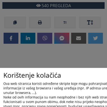
540
PREGLEDA
Korištenje kolačića
Ova web stranica koristi određene skripte koje mogu pohranjivati
informacije iz vašeg browsera i vašeg uređaja (npr. IP adresa uređ
unutar browsera, ...).
Neke od ovih informacija su nam neophodne i bez njih web stra
fukcionisati u svom punom obimu, dok neke nisu prijeko neopho
stvari (npr. procjenu nivoa posjećenosti, budućeg usavršavanja st