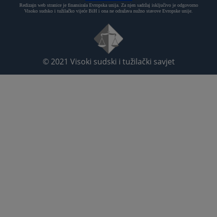
Redizajn web stranice je finansirala Evropska unija. Za njen sadržaj isključivo je odgovorno
Visoko sudsko i tužilačko vijeće BiH i ona ne odražava nužno stavove Evropske unije.
© 2021
Visoki sudski i tužilački savjet