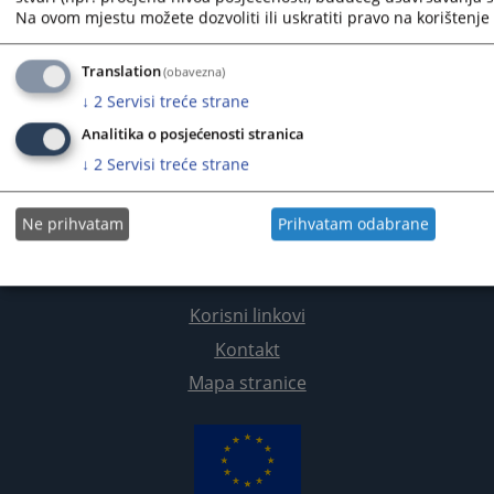
Na ovom mjestu možete dozvoliti ili uskratiti pravo na korištenje 
Translation
(obavezna)
↓
2
Servisi treće strane
Analitika o posjećenosti stranica
↓
2
Servisi treće strane
Ne prihvatam
Prihvatam odabrane
Korisni linkovi
Kontakt
Mapa stranice