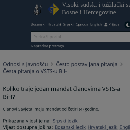
Visoki sudski i tužilački s
Bosne i Hercegovine
Bosanski
Hrvatski
Srpski
Српски
English
Prijava
Napredna pretraga
Odnosi s javnošću
Često postavljana pitanja
Česta pitanja o VSTS-u BiH
Koliko traje jedan mandat članovima VSTS-a
BiH?
Članovi Savjeta imaju mandat od četiri (4) godine.
Prikazana vijest je na
:
Srpski jezik
Vijest dostupna još na
:
Bosanski jezik
Hrvatski jezik
Engl