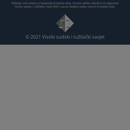
Redizajn web stranice je finansirala Evropska unija. Za njen sadržaj isključivo je odgovorno
Visoko sudsko i tužilačko vijeće BiH i ona ne odražava nužno stavove Evropske unije.
© 2021
Visoki sudski i tužilački savjet