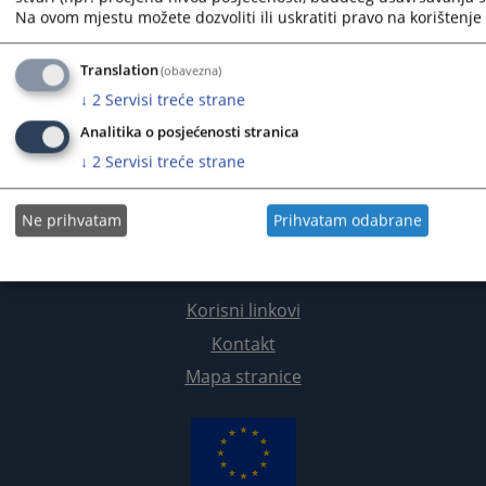
Na ovom mjestu možete dozvoliti ili uskratiti pravo na korištenje 
Translation
(obavezna)
↓
2
Servisi treće strane
Analitika o posjećenosti stranica
↓
2
Servisi treće strane
Ne prihvatam
Prihvatam odabrane
Korisni linkovi
Kontakt
Mapa stranice