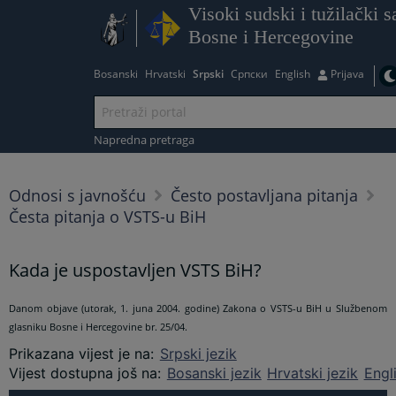
Visoki sudski i tužilački s
Bosne i Hercegovine
Bosanski
Hrvatski
Srpski
Српски
English
Prijava
Napredna pretraga
Odnosi s javnošću
Često postavljana pitanja
Česta pitanja o VSTS-u BiH
Kada je uspostavljen VSTS BiH?
Danom objave (utorak, 1. juna 2004. godine) Zakona o VSTS-u BiH u Službenom
glasniku Bosne i Hercegovine br. 25/04.
Prikazana vijest je na
:
Srpski jezik
Vijest dostupna još na
:
Bosanski jezik
Hrvatski jezik
Engl