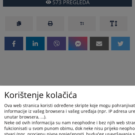
573
PREGLEDA
Korištenje kolačića
Ova web stranica koristi određene skripte koje mogu pohranjivati
informacije iz vašeg browsera i vašeg uređaja (npr. IP adresa uređ
unutar browsera, ...).
Neke od ovih informacija su nam neophodne i bez njih web stra
fukcionisati u svom punom obimu, dok neke nisu prijeko neopho
stvari (npr. procjenu nivoa posjećenosti, budućeg usavršavanja st