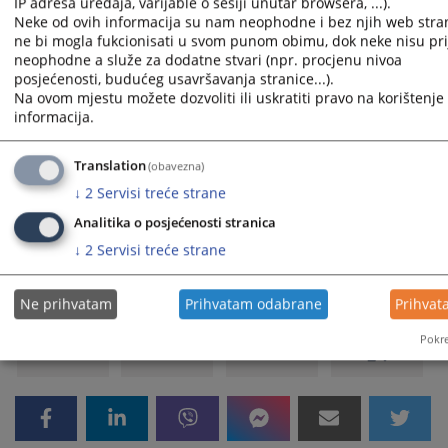
IP adresa uređaja, varijable o sesiji unutar browsera, ...).
druge institucije na nivou BiH.
Neke od ovih informacija su nam neophodne i bez njih web stra
ne bi mogla fukcionisati u svom punom obimu, dok neke nisu pri
Prikazana vijest je na
:
Srpski jezik
neophodne a služe za dodatne stvari (npr. procjenu nivoa
Vijest dostupna još na
:
Bosanski jezik
Hrvatski jezik
Српс
posjećenosti, budućeg usavršavanja stranice...).
Na ovom mjestu možete dozvoliti ili uskratiti pravo na korištenje 
Prateći dokumenti
informacija.
08-02-1665-14 Pravilnik o internom prijavljivanju
Translation
(obavezna)
korupcije
↓
2
Servisi treće strane
Obrazac za internu prijavu korupcije
Analitika o posjećenosti stranica
↓
2
Servisi treće strane
385
PREGLEDA
Ne prihvatam
Prihvatam odabrane
Prihvat
Pokre