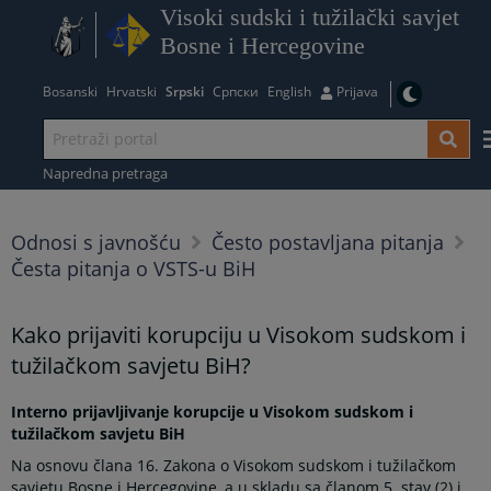
Visoki sudski i tužilački savjet
Bosne i Hercegovine
Bosanski
Hrvatski
Srpski
Српски
English
Prijava
Napredna pretraga
Odnosi s javnošću
Često postavljana pitanja
Česta pitanja o VSTS-u BiH
Kako prijaviti korupciju u Visokom sudskom i
tužilačkom savjetu BiH?
Interno prijavljivanje korupcije u Visokom sudskom i
tužilačkom savjetu BiH
Na osnovu člana 16. Zakona o Visokom sudskom i tužilačkom
savjetu Bosne i Hercegovine, a u skladu sa članom 5. stav (2) i