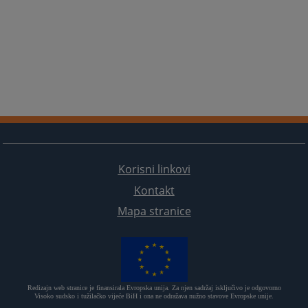
Korisni linkovi
Kontakt
Mapa stranice
Redizajn web stranice je finansirala Evropska unija. Za njen sadržaj isključivo je odgovorno
Visoko sudsko i tužilačko vijeće BiH i ona ne odražava nužno stavove Evropske unije.