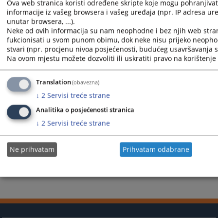
Ova web stranica koristi određene skripte koje mogu pohranjivati
ponovo je izabravši za članicu VSTS-a BiH u julu 2023. godine.
informacije iz vašeg browsera i vašeg uređaja (npr. IP adresa uređ
unutar browsera, ...).
Prikazana vijest je na
:
Srpski jezik
Neke od ovih informacija su nam neophodne i bez njih web stra
Vijest dostupna još na
:
Bosanski jezik
Hrvatski jezik
Engl
fukcionisati u svom punom obimu, dok neke nisu prijeko neopho
stvari (npr. procjenu nivoa posjećenosti, budućeg usavršavanja st
932
PREGLEDA
Na ovom mjestu možete dozvoliti ili uskratiti pravo na korištenje 
Translation
(obavezna)
↓
2
Servisi treće strane
Analitika o posjećenosti stranica
↓
2
Servisi treće strane
Ne prihvatam
Prihvatam odabrane