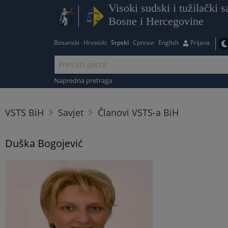
Visoki sudski i tužilački s
Bosne i Hercegovine
Bosanski
Hrvatski
Srpski
Српски
English
Prijava
Napredna pretraga
VSTS BiH
Savjet
Članovi VSTS-a BiH
Duška Bogojević