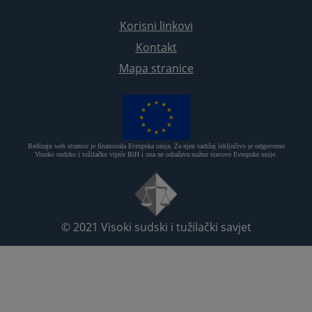
Korisni linkovi
Kontakt
Mapa stranice
Redizajn web stranice je finansirala Evropska unija. Za njen sadržaj isključivo je odgovorno
Visoko sudsko i tužilačko vijeće BiH i ona ne odražava nužno stavove Evropske unije.
© 2021
Visoki sudski i tužilački savjet