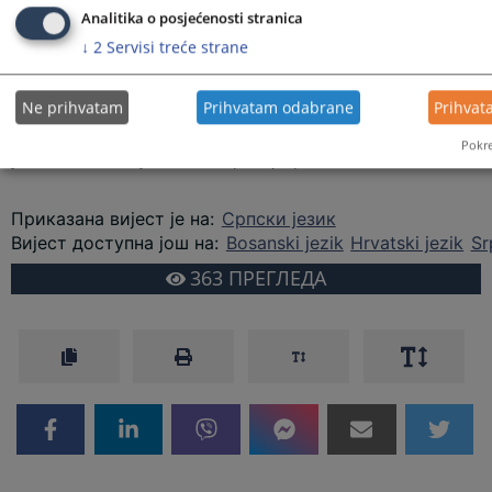
уз кориштење одговарајуће техничке опреме акредитованим
Analitika o posjećenosti stranica
представницима медија допуштено је искључиво у просторији
↓
2
Servisi treće strane
предвиђеној за праћење сједница путем видео-линка. Снимање
у сали у којој се одржавају сједнице допуштено је само на
основу посебне одлуке Вијећа. Захтјеве за фотографисањем
Ne prihvatam
Prihvatam odabrane
Prihvat
или снимањем кадрова сједнице потребно је такође доставити
48 сати прије одржавања сједнице, на раније назначену адресу
Pokre
уз обавезно навођење имена фотографа/сниматеља.
Приказана вијест је на
:
Српски језик
Вијест доступна још на
:
Bosanski jezik
Hrvatski jezik
Sr
363
ПРЕГЛЕДА