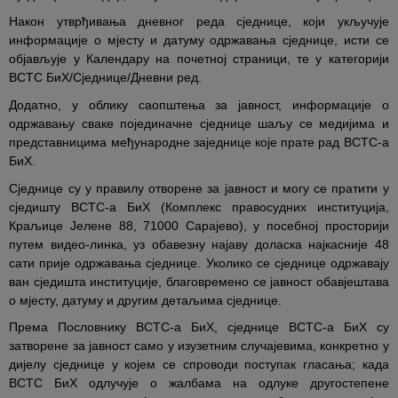
Након утврђивања дневног реда сједнице, који укључује
информације о мјесту и датуму одржавања сједнице, исти се
објављује у Календару на почетној страници, те у категорији
ВСТС БиХ/Сједнице/Дневни ред.
Додатно, у облику саопштења за јавност, информације о
одржавању сваке појединачне сједнице шаљу се медијима и
представницима међународне заједнице које прате рад ВСТС-а
БиХ.
Сједнице су у правилу отворене за јавност и могу се пратити у
сједишту ВСТС-а БиХ (Комплекс правосудних институција,
Краљице Јелене 88, 71000 Сарајево), у посебној просторији
путем видео-линка, уз обавезну најаву доласка најкасније 48
сати прије одржавања сједнице. Уколико се сједнице одржавају
ван сједишта институције, благовремено се јавност обавјештава
о мјесту, датуму и другим детаљима сједнице.
Према Пословнику ВСТС-а БиХ, сједнице ВСТС-а БиХ су
затворене за јавност само у изузетним случајевима, конкретно у
дијелу сједнице у којем се спроводи поступак гласања; када
ВСТС БиХ одлучује о жалбама на одлуке другостепене