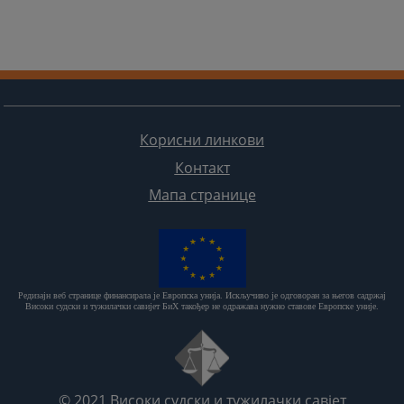
Корисни линкови
Контакт
Мапа странице
Редизајн веб странице финансирала је Европска унија. Искључиво је одговоран за његов садржај
Високи судски и тужилачки савијет БиХ такођер не одражава нужно ставове Европске уније.
© 2021
Високи судски и тужилачки савјет