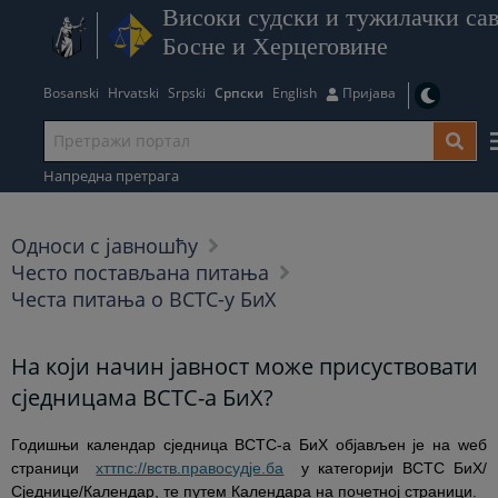
Високи судски и тужилачки сав
Босне и Херцеговине
Bosanski
Hrvatski
Srpski
Српски
English
Пријава
Напредна претрага
Односи с јавношћу
Често постављана питања
Честа питања о ВСТС-у БиХ
На који начин јавност може присуствовати
сједницама ВСТС-а БиХ?
Годишњи календар сједница ВСТС-а БиХ објављен је на wеб
страници
хттпс://вств.правосудје.ба
у категорији ВСТС БиХ/
Сједнице/Календар, те путем Календара на почетној страници.