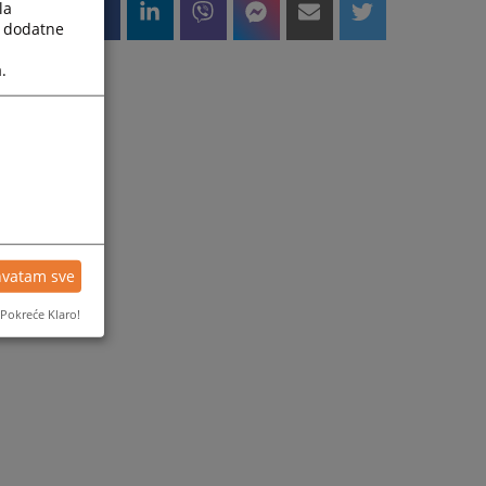
la
a dodatne
.
hvatam sve
Pokreće Klaro!