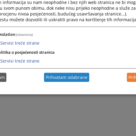
h informacija su nam neophodne i bez njih web stranica ne bi mog
i u svom punom obimu, dok neke nisu prijeko neophodne a služe z
 procjenu nivoa posjećenosti, budućeg usavršavanja stranice...).
tu možete dozvoliti ili uskratiti pravo na korištenje tih informacija
ki jezik
Srpski jezik
nslation
(obavezna)
Servisi treće strane
litika o posjećenosti stranica
Servisi treće strane
tam
Prihvatam odabrane
Pri