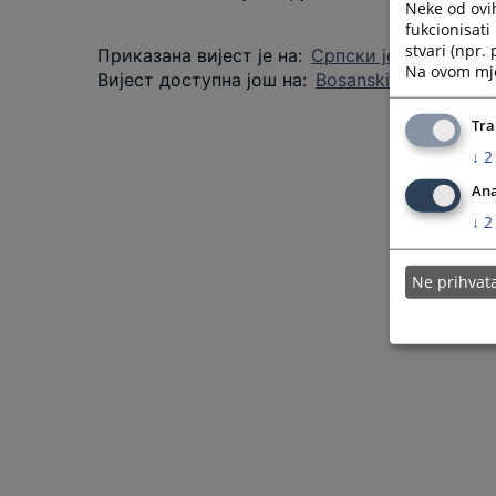
Neke od ovi
fukcionisat
stvari (npr.
Приказана вијест је на
:
Српски језик
Na ovom mjes
Вијест доступна још на
:
Bosanski jezik
Hrvats
Tra
↓
2
Ana
↓
2
Ne prihva