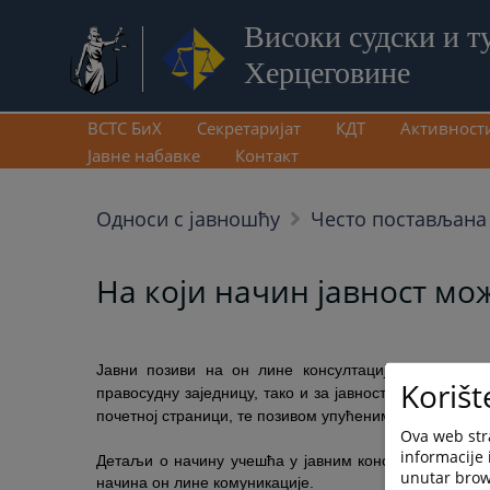
Високи судски и т
Херцеговине
ВСТС БиХ
Секретаријат
КДТ
Активност
Јавне набавке
Контакт
Односи с јавношћу
Често постављана
На који начин јавност мо
Јавни позиви на он лине консултације упућени за
Korišt
правосудну заједницу, тако и за јавност у цјелини, 
почетној страници, те позивом упућеним средствима
Ova web stra
informacije 
Детаљи о начину учешћа у јавним консултацијама и
unutar brows
начина он лине комуникације.