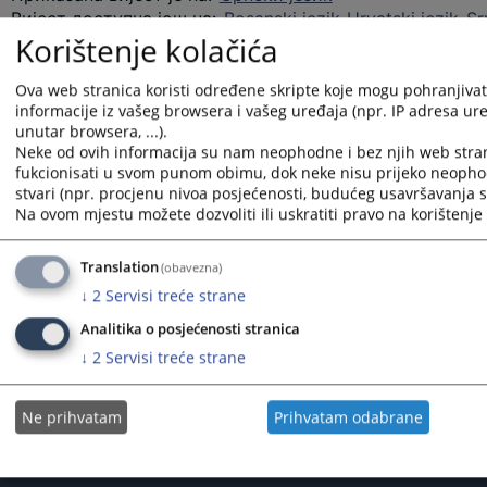
Вијест доступна још на
:
Bosanski jezik
Hrvatski jezik
Sr
Korištenje kolačića
587
ПРЕГЛЕДА
Ova web stranica koristi određene skripte koje mogu pohranjivati
informacije iz vašeg browsera i vašeg uređaja (npr. IP adresa uređ
unutar browsera, ...).
Neke od ovih informacija su nam neophodne i bez njih web stra
fukcionisati u svom punom obimu, dok neke nisu prijeko neopho
stvari (npr. procjenu nivoa posjećenosti, budućeg usavršavanja st
Na ovom mjestu možete dozvoliti ili uskratiti pravo na korištenje 
Translation
(obavezna)
↓
2
Servisi treće strane
Analitika o posjećenosti stranica
↓
2
Servisi treće strane
Ne prihvatam
Prihvatam odabrane