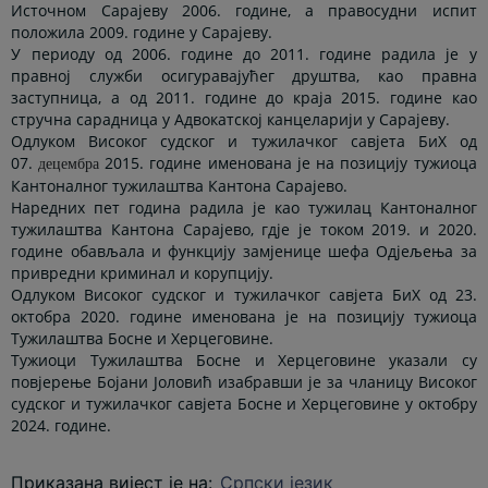
Источном Сарајеву 2006. године, а правосудни испит
положила 2009. године у Сарајеву.
У периоду од 2006. године до 2011. године радила је у
правној служби осигуравајућег друштва, као правна
заступница, а од 2011. године до краја 2015. године као
стручна сарадница у Адвокатској канцеларији у Сарајеву.
Одлуком Високог судског и тужилачког савјета БиХ од
07.
2015. године именована је на позицију тужиоца
децембра
Кантоналног тужилаштва Кантона Сарајево.
Наредних пет година радила је као тужилац Кантоналног
тужилаштва Кантона Сарајево, гдје је током 2019. и 2020.
године обављала и функцију замјенице шефа Одјељења за
привредни криминал и корупцију.
Одлуком Високог судског и тужилачког савјета БиХ од 23.
октобра 2020. године именована је на позицију тужиоца
Тужилаштва Босне и Херцеговине.
Тужиоци Тужилаштва Босне и Херцеговине указали су
повјерење Бојани Јоловић изабравши је за чланицу Високог
судског и тужилачког савјета Босне и Херцеговине у октобру
2024. године.
Приказана вијест је на
:
Српски језик