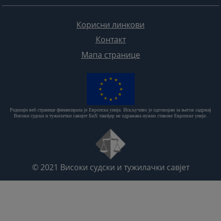
Корисни линкови
Контакт
Мапа странице
Редизајн веб странице финансирала је Европска унија. Искључиво је одговоран за његов садржај
Високи судски и тужилачки савијет БиХ такођер не одражава нужно ставове Европске уније.
© 2021
Високи судски и тужилачки савјет