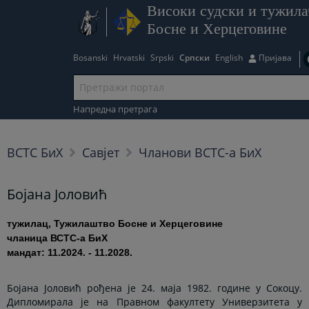
Високи судски и тужила
Босне и Херцеговине
Bosanski
Hrvatski
Srpski
Српски
English
Пријава
Напредна претрага
ВСТС БиХ
Савјет
Чланови ВСТС-а БиХ
Бојана Јоловић
тужилац, Тужилаштво Босне и Херцеговине
чланица ВСТС-а БиХ
мандат: 11.2024. - 11.2028.
Бојана Јоловић рођена је 24. маја 1982. године у Сокоцу.
Дипломирала је на Правном факултету Универзитета у