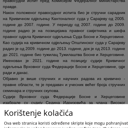
правосудни испит пред Комисијом Федералног министарства
правде.
Након положеног правосудног испита био је стручни сарадник
на Кривичном одјељењу Кантоналног суда у Сарајеву од 2005.
године до 2007. године. У периоду од 2007. године до 2009.
године радио је на позицијама правног савјетника и шефа
правног одјела Кривичног одјељења Суда Босне и Херцеговине.
Као судија на кривичном одјељењу Општинског суда у Сарајеву
радио је од 2009. године до 2013. године, док је од 2013. године
до 2021. године био тужилац Тужилаштва Босне и Херцеговине.
Именован је 2021. године на позицију судије Кривичног
одјељења Врховног суда Федерације Босне и Херцеговине, гдје
ради и данас.
Објавио је више стручних и научних радова из кривично -
правне области, те је предавач и учесник већег броја стручних
семинара и стручних скупова.
Судије Врховног суда Федерације Босне и Херцеговине
изабрале су судију Седина Идризовића за члана Високог
судског и тужилачког савјета Босне и Херцеговине у октобру
Korištenje kolačića
2024. године, те је на ту дужност ступио у фебруару 2025.
године.
Ova web stranica koristi određene skripte koje mogu pohranjivati