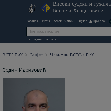
Високи судски и тужила
Босне и Херцеговине
Bosanski
Hrvatski
Srpski
Српски
English
Пријава
Напредна претрага
ВСТС БиХ
Савјет
Чланови ВСТС-а БиХ
Седин Идризовић