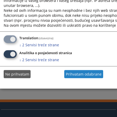
informacije iz vašeg browsera i vašeg uređaja (npr. IP adresa uređ
unutar browsera, ...).
Приказана вијест је на
:
Српски језик
Neke od ovih informacija su nam neophodne i bez njih web stra
Вијест доступна још на
:
Bosanski jezik
Hrvatski jezik
Sr
fukcionisati u svom punom obimu, dok neke nisu prijeko neopho
stvari (npr. procjenu nivoa posjećenosti, budućeg usavršavanja st
545
ПРЕГЛЕДА
Na ovom mjestu možete dozvoliti ili uskratiti pravo na korištenje 
Translation
(obavezna)
↓
2
Servisi treće strane
Analitika o posjećenosti stranica
↓
2
Servisi treće strane
Ne prihvatam
Prihvatam odabrane