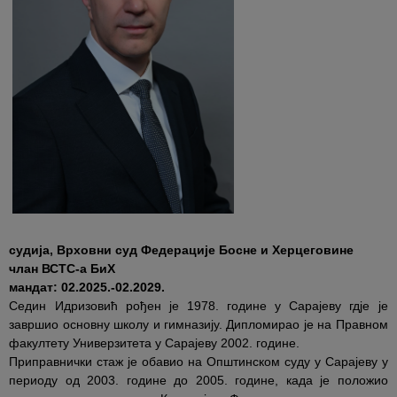
судија, Врховни суд Федерације Босне и Херцеговине
члан ВСТС-а БиХ
мандат: 02.2025.-02.2029.
Седин Идризовић рођен је 1978. године у Сарајеву гдје је
завршио основну школу и гимназију. Дипломирао је на Правном
факултету Универзитета у Сарајеву 2002. године.
Приправнички стаж је обавио на Општинском суду у Сарајеву у
периоду од 2003. године до 2005. године, када је положио