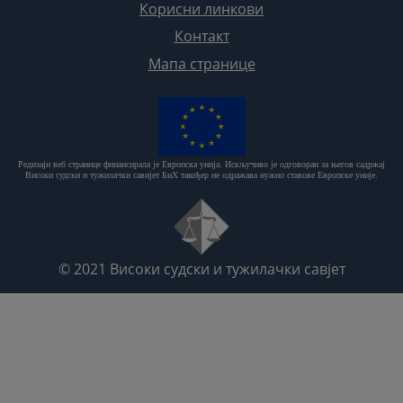
Корисни линкови
Контакт
Мапа странице
Редизајн веб странице финансирала је Европска унија. Искључиво је одговоран за његов садржај
Високи судски и тужилачки савијет БиХ такођер не одражава нужно ставове Европске уније.
© 2021
Високи судски и тужилачки савјет