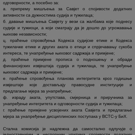
одговорности, а посебно за:
а. припрему мишљења за Савјет о спојивости додатних
активности са дужностима судија и тужилаца;
б. давање мишљења Савјету у вези са жалбама које поднесу
судије и тужиоци, а који сматрају да је дошло до угрожавања
њихове независности;
ц. праћење спровођења Кодекса судијске етике и Кодекса
тужилачке етике и других аката о етици и спрјечавању сукоба
интереса, те унапређење њиховог садржаја и примјене;
д. праћење примјене прописа о подношењу и обради
финансијских извјештаја судија и тужилаца, те унапређење
њиховог садржаја и примјене;
е. праћење спровођења планова интегритета кроз годишње
извјештаје које достављају правосудне институције и
предлагање мјера за унапређење;
ф. израду аката, упутстава, смјерница и приручника за
унапређење интегритета и одговорности судија и тужилаца;
г. праћење примјене усвојених аката Савјета и предлагање
мјера за унапређење дисциплинских поступака у ВСТС-у БиХ.
Стална комисија је надлежна да самостално одлучује о
једноставнијим и неспорним упитима спојивости додатних