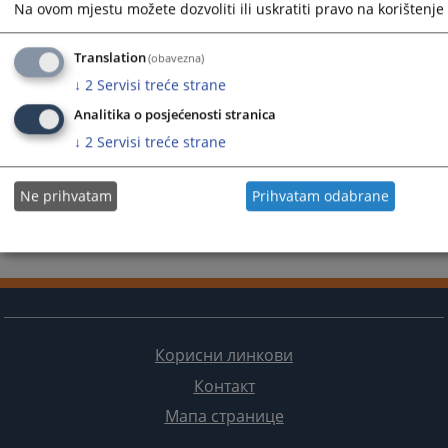
Na ovom mjestu možete dozvoliti ili uskratiti pravo na korištenje 
Translation
(obavezna)
↓
2
Servisi treće strane
Analitika o posjećenosti stranica
↓
2
Servisi treće strane
Ne prihvatam
Prihvatam odabrane
Корисни линкови
Контакт
Мапа странице