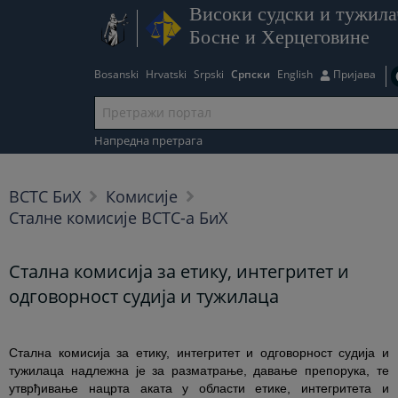
Високи судски и тужила
Босне и Херцеговине
Bosanski
Hrvatski
Srpski
Српски
English
Пријава
Напредна претрага
ВСТС БиХ
Комисије
Сталне комисије ВСТС-а БиХ
Стална комисија за етику, интегритет и
одговорност судија и тужилаца
Стална комисија за етику, интегритет и одговорност судија и
тужилаца надлежна је за разматрање, давање препорука, те
утврђивање нацрта аката у области етике, интегритета и