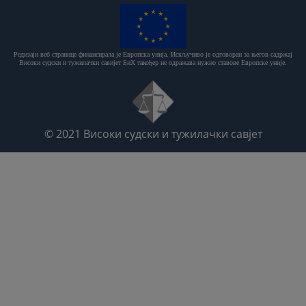
Редизајн веб странице финансирала је Европска унија. Искључиво је одговоран за његов садржај
Високи судски и тужилачки савијет БиХ такођер не одражава нужно ставове Европске уније.
© 2021
Високи судски и тужилачки савјет