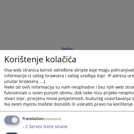
Увећај
Korištenje kolačića
Приказана вијест је на
:
Српски језик
Вијест доступна још на
:
Bosanski jezik
Hrvatski jezik
Sr
Ova web stranica koristi određene skripte koje mogu pohranjivati
informacije iz vašeg browsera i vašeg uređaja (npr. IP adresa uređ
497
ПРЕГЛЕДА
unutar browsera, ...).
Neke od ovih informacija su nam neophodne i bez njih web stra
fukcionisati u svom punom obimu, dok neke nisu prijeko neopho
stvari (npr. procjenu nivoa posjećenosti, budućeg usavršavanja st
Na ovom mjestu možete dozvoliti ili uskratiti pravo na korištenje 
Translation
(obavezna)
↓
2
Servisi treće strane