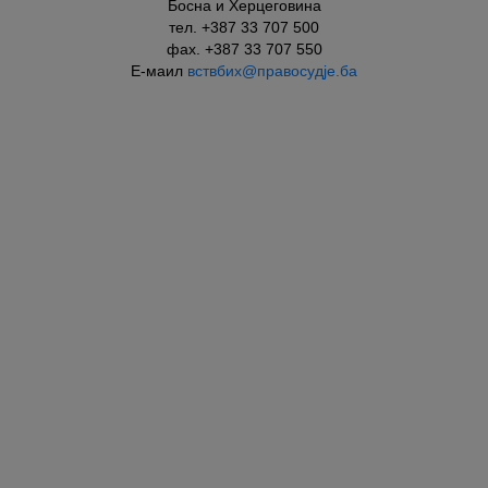
Босна и Херцеговина
тел. +387 33 707 500
фаx. +387 33 707 550
Е-маил
вствбих@правосудје.ба