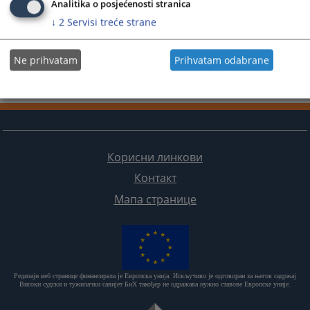
Analitika o posjećenosti stranica
↓
2
Servisi treće strane
Ne prihvatam
Prihvatam odabrane
Корисни линкови
Контакт
Мапа странице
Редизајн веб странице финансирала је Европска унија. Искључиво је одговоран за његов садржај
Високи судски и тужилачки савијет БиХ такођер не одражава нужно ставове Европске уније.