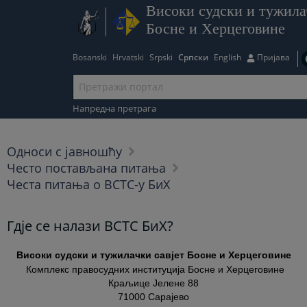
Високи судски и тужила
Босне и Херцеговине
Bosanski
Hrvatski
Srpski
Српски
English
Пријава
Напредна претрага
Односи с јавношћу
Често постављана питања
Честа питања о ВСТС-у БиХ
Гдје се налази ВСТС БиХ?
Високи судски и тужилачки савјет Босне и Херцеговине
Комплекс правосудних институција Босне и Херцеговине
Краљице Јелене 88
71000 Сарајево