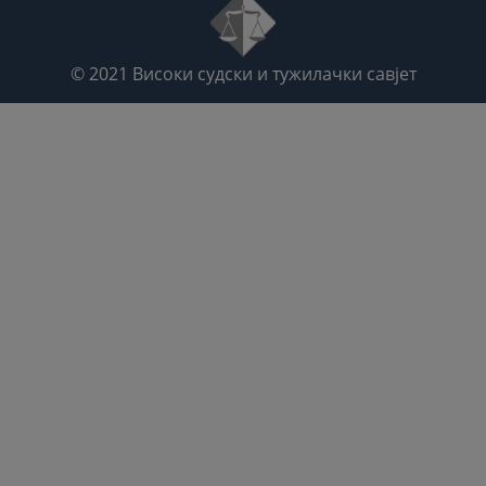
© 2021
Високи судски и тужилачки савјет