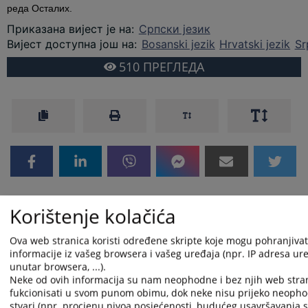
реда Осталих.
Приказана вијест је на
:
Српски језик
Вијест доступна још на
:
Bosanski jezik
Hrvatski jezik
Sr
510
ПРЕГЛЕДА
Korištenje kolačića
Ova web stranica koristi određene skripte koje mogu pohranjivati
informacije iz vašeg browsera i vašeg uređaja (npr. IP adresa uređ
unutar browsera, ...).
Neke od ovih informacija su nam neophodne i bez njih web stra
fukcionisati u svom punom obimu, dok neke nisu prijeko neopho
stvari (npr. procjenu nivoa posjećenosti, budućeg usavršavanja st