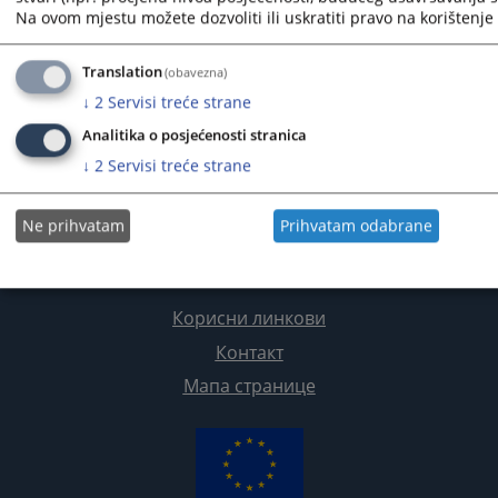
Na ovom mjestu možete dozvoliti ili uskratiti pravo na korištenje 
Translation
(obavezna)
↓
2
Servisi treće strane
Analitika o posjećenosti stranica
↓
2
Servisi treće strane
Ne prihvatam
Prihvatam odabrane
Корисни линкови
Контакт
Мапа странице