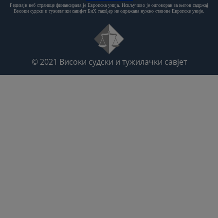
Редизајн веб странице финансирала је Европска унија. Искључиво је одговоран за његов садржај
Високи судски и тужилачки савијет БиХ такођер не одражава нужно ставове Европске уније.
© 2021
Високи судски и тужилачки савјет