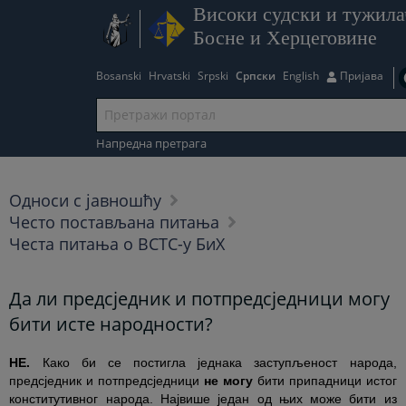
Високи судски и тужила
Босне и Херцеговине
Bosanski
Hrvatski
Srpski
Српски
English
Пријава
Напредна претрага
Односи с јавношћу
Често постављана питања
Честа питања о ВСТС-у БиХ
Да ли предсједник и потпредсједници могу
бити исте народности?
НЕ.
Како би се постигла једнака заступљеност народа,
предсједник и потпредсједници
не могу
бити припадници истог
конститутивног народа. Највише један од њих може бити из