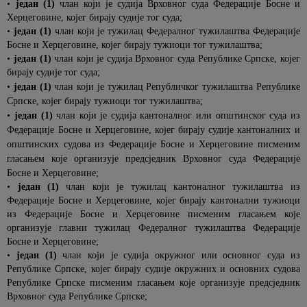
•
један (1)
члан који је судија Врховног суда Федерације Босне и
Херцеговине, којег бирају судије тог суда;
•
један (1)
члан који је тужилац Федералног тужилаштва Федерације
Босне и Херцеговине, којег бирају тужиоци тог тужилаштва;
•
један (1)
члан који је судија Врховног суда Републике Српске, којег
бирају судије тог суда;
•
један (1)
члан који је тужилац Републичког тужилаштва Републике
Српске, којег бирају тужиоци тог тужилаштва;
•
један (1)
члан који је судија кантоналног или општинског суда из
Федерације Босне и Херцеговине, којег бирају судије кантоналних и
општинских судова из Федерације Босне и Херцеговине писменим
гласањем које организује предсједник Врховног суда Федерације
Босне и Херцеговине;
•
један (1)
члан који је тужилац кантоналног тужилаштва из
Федерације Босне и Херцеговине, којег бирају кантонални тужиоци
из Федерације Босне и Херцеговине писменим гласањем које
организује главни тужилац Федералног тужилаштва Федерације
Босне и Херцеговине;
•
један (1)
члан који је судија окружног или основног суда из
Републике Српске, којег бирају судије окружних и основних судова
Републике Српске писменим гласањем које организује предсједник
Врховног суда Републике Српске;