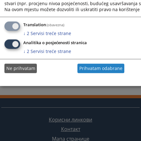
stvari (npr. procjenu nivoa posjećenosti, budućeg usavršavanja st
Na ovom mjestu možete dozvoliti ili uskratiti pravo na korištenje 
Translation
(obavezna)
↓
2
Servisi treće strane
Analitika o posjećenosti stranica
↓
2
Servisi treće strane
Ne prihvatam
Prihvatam odabrane
Корисни линкови
Контакт
Мапа странице