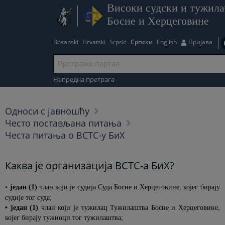
Високи судски и тужила
Босне и Херцеговине
Bosanski
Hrvatski
Srpski
Српски
English
Пријава
Напредна претрага
Односи с јавношћу
Често постављана питања
Честа питања о ВСТС-у БиХ
Каква је организација ВСТС-а БиХ?
•
један (1)
члан који је судија Суда Босне и Херцеговине, којег бирају
судије тог суда;
• један (1)
члан који је тужилац Тужилаштва Босне и Херцеговине,
којег бирају тужиоци тог тужилаштва;