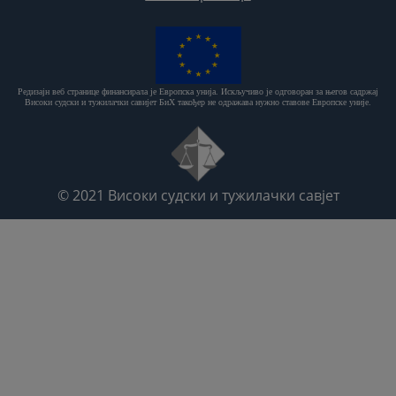
Редизајн веб странице финансирала је Европска унија. Искључиво је одговоран за његов садржај
Високи судски и тужилачки савијет БиХ такођер не одражава нужно ставове Европске уније.
© 2021
Високи судски и тужилачки савјет