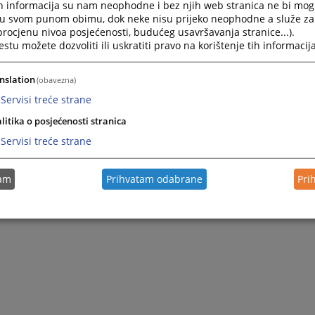
h informacija su nam neophodne i bez njih web stranica ne bi mog
i u svom punom obimu, dok neke nisu prijeko neophodne a služe z
 procjenu nivoa posjećenosti, budućeg usavršavanja stranice...).
tu možete dozvoliti ili uskratiti pravo na korištenje tih informacija
nslation
(obavezna)
Servisi treće strane
litika o posjećenosti stranica
Servisi treće strane
tam
Prihvatam odabrane
Pri