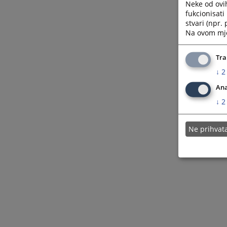
Neke od ovi
fukcionisat
stvari (npr.
Na ovom mjes
Tra
↓
2
Ana
↓
2
Ne prihva