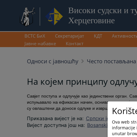
Високи судски и т
Херцеговине
ВСТС БиХ
Секретаријат
КДТ
Активност
Јавне набавке
Контакт
Односи с јавношћу
Често постављана
На којем принципу одлучу
Савјет поступа и одлучује као јединствени орган. Са
испуњавало на ефикасан начин, оснивати комисије у с
Korišt
су овлаштени да доносе одлуке и извршавају задатке 
Приказана вијест је на
:
Српски језик
Ova web stra
Вијест доступна још на
:
Bosanski jezik
Hrvats
informacije 
unutar brows