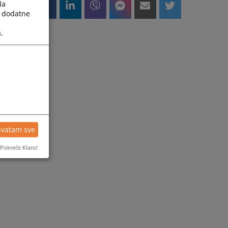
la
a dodatne
.
hvatam sve
Pokreće Klaro!