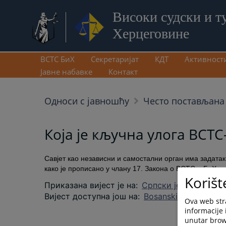
Високи судски и т
Херцеговине
ВСТС БиХ
Секретаријат
КДТ
Активност
Јавне набавке
Контакт
Односи с јавношћу
Често постављана
Која је кључна улога ВСТС
Савјет као независни и самостални орган има задата
како је прописано у члану 17. Закона о ВСТС-у БиХ.
Korišt
Приказана вијест је на
:
Српски језик
Вијест доступна још на
:
Bosanski jezik
Hrvats
Ova web stra
informacije 
unutar brows