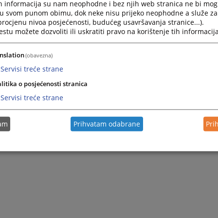
h informacija su nam neophodne i bez njih web stranica ne bi mog
i u svom punom obimu, dok neke nisu prijeko neophodne a služe z
 procjenu nivoa posjećenosti, budućeg usavršavanja stranice...).
tu možete dozvoliti ili uskratiti pravo na korištenje tih informacija
nslation
(obavezna)
Servisi treće strane
litika o posjećenosti stranica
Servisi treće strane
tam
Prihvatam odabrane
Pri