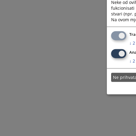
Neke od ovi
fukcionisat
stvari (npr.
Na ovom mjes
Tra
↓
2
Ana
↓
2
Ne prihva