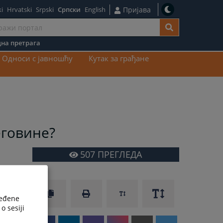
i
Hrvatski
Srpski
Српски
English
Пријава
на претрага
ај
Односи с јавношћу
Кутак за грађане
еговине?
507
ПРЕГЛЕДА
ređene
o sesiji