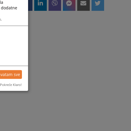
la
a dodatne
.
hvatam sve
Pokreće Klaro!