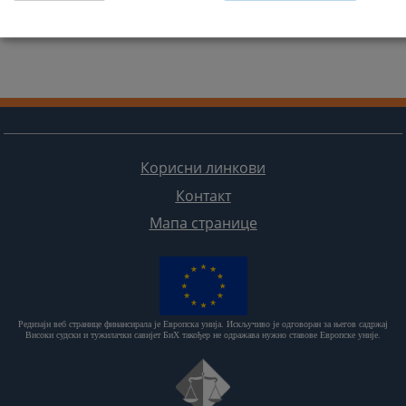
Корисни линкови
Контакт
Мапа странице
Редизајн веб странице финансирала је Европска унија. Искључиво је одговоран за његов садржај
Високи судски и тужилачки савијет БиХ такођер не одражава нужно ставове Европске уније.