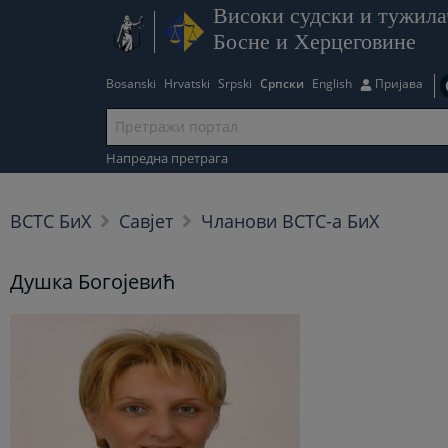
Високи судски и тужила
Босне и Херцеговине
Bosanski
Hrvatski
Srpski
Српски
English
Пријава
Напредна претрага
ВСТС БиХ
Савјет
Чланови ВСТС-а БиХ
Душка Богојевић