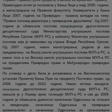
Правосудни испит је положила у Бања Луци у мају 2000. године,
а магистрирала на Правном факултету Универзитета у Бања
Луци 2007. године на Привредно - правној катедри на тему:
"Правни положај директора у привредним друштвима". Од 2007.
године је обављала послове
предсједнице
другостепеног
дисциплинског суда Министарства унутрашњих послова
Републике Српске (МУП РС) у кабинету Министра унутрашњих
послова који је именован од стране Владе Републике Српске.
Од 2007. године, након магистрирања, радила је као
предавач
и
на Вишој школи унутрашњих послова МУП-а РС, а
ца
након тога и на Високој школи унутрашњих послова МУП-а РС
на предметима Привредно право и Међународно привредно
право.
По уговору о дјелу била је ангажована и на Високошколској
установи Прометеј Бања Лука на предмету Пословно право, од
2008. године до 2010. године. Након истека мандата
другостепеног дисциплинског суда МУП-а РС,
предсједнице
прешла је у Управу крим. полиције МУП-а РС и све до 2009.
године је обављала дужности начелни
е
Одјељења за потраге
ц
и евиденције, начелни
е
Одјељења за привредни
ц
криминалитет и начелни
е
Одјељења за организовани
ц