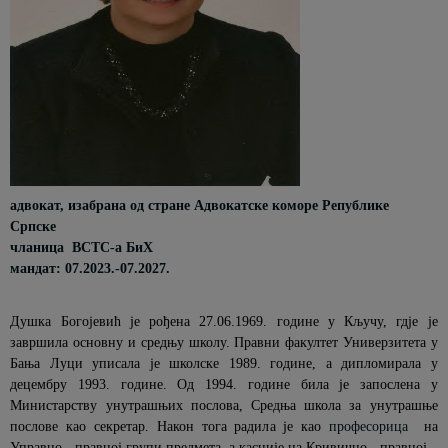
адвокат, изабрана од стране Адвокатске коморе Републике
Српске
чланица
ВСТС-а БиХ
мандат: 07.2023
.-07.2027.
Душка Богојевић је рођена 27.06.1969. године у Кључу, гдје је
завршила основну и средњу школу. Правни факултет Универзитета у
Бања Луци уписала је школске 1989. године, а дипломирала у
децембру 1993. године. Од 1994. године била је запослена у
Министарству унутрашњих послова, Средња школа за унутрашње
послове као секретар. Након тога радила је као
професорица
на
Управно - правној групи предмета, а касније на Кривично - правној.