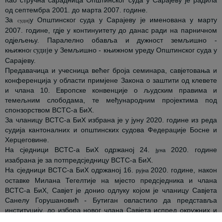
од септембра 2001. до марта 2007. године.
За
у Општинског суда у Сарајеву је именована у марту
судиј
2007. године, гдје у континуитету до данас ради на парничном
одјељењу. Паралелно обавља и дужност земљишно -
књижно
е у Земљишно - књижном уреду Општинског суда у
судиј
г
Сарајеву.
Предавачица и учесница већег броја семинара, савјетовања и
конференција у области примјене Закона о заштити од клевете
и члана 10. Европске конвенције о људским правима и
темељним слободама, те међународним пројектима под
спонзорством ВСТС-а БиХ.
За чланицу ВСТС-а БиХ избрана је у јуну 2020. године из реда
судија кантоналних и општинских судова Федерације Босне и
Херцеговине.
На сједници ВСТС-а БиХ одржаној 24.
2020. године
јуна
изабрана је за потпредсједницу ВСТС-а БиХ.
На сједници ВСТС-а БиХ одржаној 16.
2020. године, након
р
у
јна
оставке Милана Тегелтије на мјесто предсједника и члана
ВСТС-а БиХ, Савјет је донио одлуку којом је чланицу Савјета
Санелу Горушановић - Бутиган овластило да представља
институцију, до избора новог члана Савјета испред окружних и
основних судова Републике Српске, како би Савјет у пуном