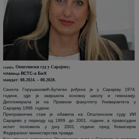
, Општински суд у Сарајеву;
судија
ч
лан
ВСТС-а БиХ
и
ца
мандат: 08.2024. – 08.2028.
Санела Горушановић-Бутиган рођена је у Сарајеву 1974.
године, гдје је завршила основну школу и гимназију.
Дипломирала је на Правном факултету Универзитета у
Сарајеву 1998. године.
Приправнички стаж је обавила на Општинском суду ИИ
Сарајево у периоду од 1999. до 2001. године, а правосудни
испит положила у јуну 2001. године пред Комисијом
Федералног министарства правде.
Као стручна сарадница Општинског суда у Сарајеву је радила