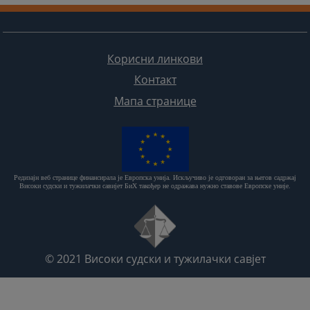
Корисни линкови
Контакт
Мапа странице
Редизајн веб странице финансирала је Европска унија. Искључиво је одговоран за његов садржај
Високи судски и тужилачки савијет БиХ такођер не одражава нужно ставове Европске уније.
© 2021
Високи судски и тужилачки савјет