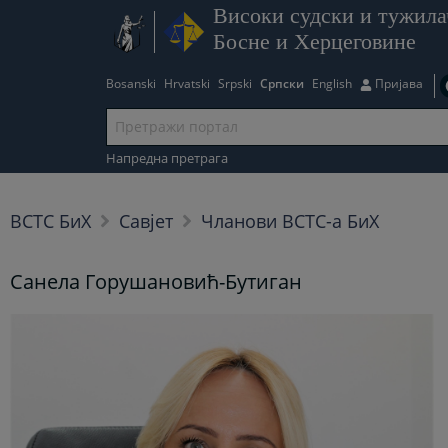
Високи судски и тужила
Босне и Херцеговине
Bosanski
Hrvatski
Srpski
Српски
English
Пријава
Напредна претрага
ВСТС БиХ
Савјет
Чланови ВСТС-а БиХ
Санела Горушановић-Бутиган