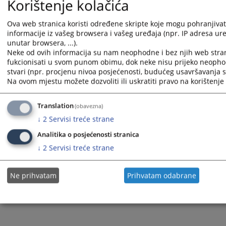
Korištenje kolačića
саставу могао приступити избору Предсједништва ВСТС-а БиХ.
Судије кантоналних и општинских судова Федерације Босне и
Ova web stranica koristi određene skripte koje mogu pohranjivati
Херцеговине поново су изабрали
Санелу Горушанин-Бутиган за
informacije iz vašeg browsera i vašeg uređaja (npr. IP adresa uređ
чланицу ВСТС-а БиХ у априлу 2024. године.
unutar browsera, ...).
Neke od ovih informacija su nam neophodne i bez njih web stra
Приказана вијест је на
:
Српски језик
fukcionisati u svom punom obimu, dok neke nisu prijeko neopho
Вијест доступна још на
:
Bosanski jezik
Hrvatski jezik
Sr
stvari (npr. procjenu nivoa posjećenosti, budućeg usavršavanja st
Na ovom mjestu možete dozvoliti ili uskratiti pravo na korištenje 
1035
ПРЕГЛЕДА
Translation
(obavezna)
↓
2
Servisi treće strane
Analitika o posjećenosti stranica
↓
2
Servisi treće strane
Ne prihvatam
Prihvatam odabrane