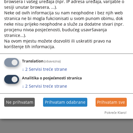
browsera i vašeg uređaja (npr. IP adresa uređaja, varijable o
sesiji unutar browsera, ...).
Пратећи документи
Neke od ovih informacija su nam neophodne i bez njih web
stranica ne bi mogla fukcionisati u svom punom obimu, dok
ЕУ4Јустице ИГ 2020 ЦИР wеб
neke nisu prijeko neophodne a služe za dodatne stvari (npr.
procjenu nivoa posjećenosti, budućeg usavršavanja
stranice...).
Na ovom mjestu možete dozvoliti ili uskratiti pravo na
871
ПРЕГЛЕДА
korištenje tih informacija.
Translation
(obavezna)
↓
2
Servisi treće strane
Analitika o posjećenosti stranica
↓
2
Servisi treće strane
Ne prihvatam
Prihvatam odabrane
Prihvatam sve
Pokreće Klaro!