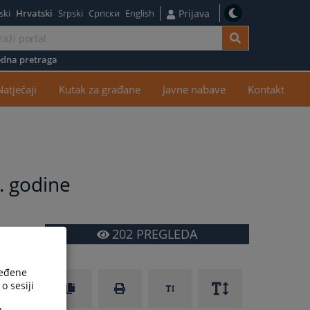
ski
Hrvatski
Srpski
Српски
English
Prijava
dna pretraga
žaj
Natječaji
Kutak za građane
Javne nabave
Kontakt
. godine
202
PREGLEDA
ređene
o sesiji