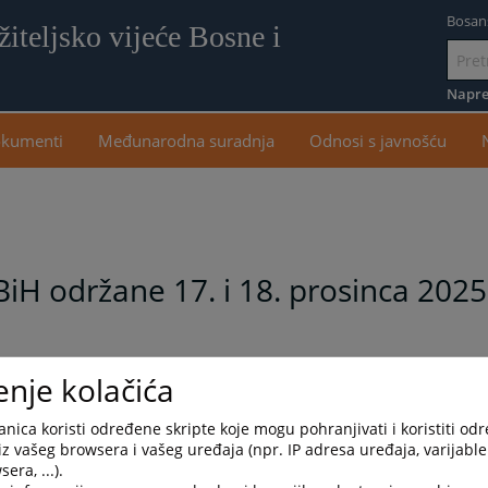
Bosan
iteljsko vijeće Bosne i
Idi
na
Napre
sadr
kumenti
Međunarodna suradnja
Odnosi s javnošću
BiH održane 17. i 18. prosinca 2025
enje kolačića
inca 2025. godine.
nica koristi određene skripte koje mogu pohranjivati i koristiti od
iz vašeg browsera i vašeg uređaja (npr. IP adresa uređaja, varijable 
era, ...).