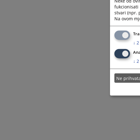
Neke od ovi
fukcionisat
stvari (npr.
Na ovom mjes
Tra
↓
2
Ana
↓
2
Ne prihva