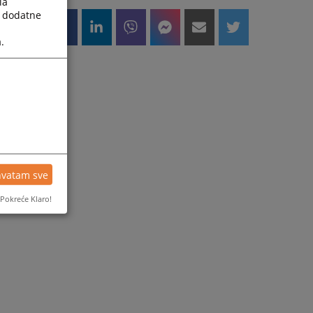
la
a dodatne
.
hvatam sve
Pokreće Klaro!