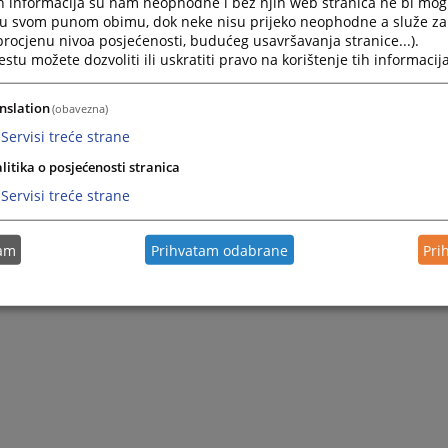
h informacija su nam neophodne i bez njih web stranica ne bi mog
i u svom punom obimu, dok neke nisu prijeko neophodne a služe z
 procjenu nivoa posjećenosti, budućeg usavršavanja stranice...).
tu možete dozvoliti ili uskratiti pravo na korištenje tih informacija
nslation
(obavezna)
Servisi treće strane
litika o posjećenosti stranica
Servisi treće strane
tam
Prihvatam odabrane
Pri