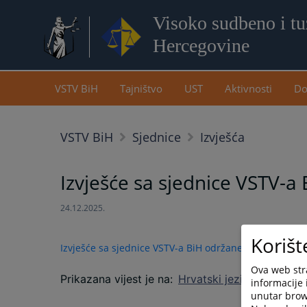
Visoko sudbeno i tuž
Hercegovine
VSTV BiH
Tajništvo
UST
Aktivnosti
Do
VSTV BiH
Sjednice
Izvješća
Izvješće sa sjednice VSTV-a 
24.12.2025.
Korišt
Izvješće sa sjednice VSTV-a BiH održane 17. i 18. pros
Ova web stra
Prikazana vijest je na
:
Hrvatski jezik
informacije 
unutar brows