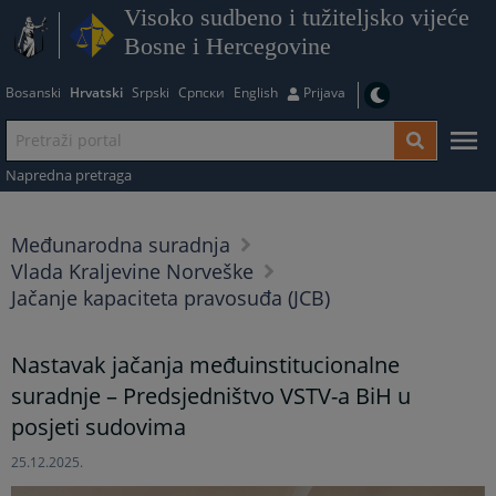
Visoko sudbeno i tužiteljsko vijeće
Bosne i Hercegovine
Bosanski
Hrvatski
Srpski
Српски
English
Prijava
Napredna pretraga
Međunarodna suradnja
Vlada Kraljevine Norveške
Jačanje kapaciteta pravosuđa (JCB)
Nastavak jačanja međuinstitucionalne
suradnje – Predsjedništvo VSTV-a BiH u
posjeti sudovima
25.12.2025.