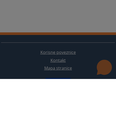
Korisne poveznice
Kontakt
Mapa stranice
Redizajn web stranice je finansirala Evropska unija. Za njen sadržaj isključivo je odgovorno
Visoko sudsko i tužilačko vijeće BiH i ona ne odražava nužno stavove Evropske unije.