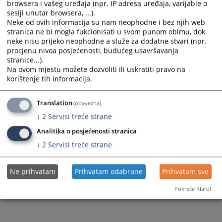
browsera i vašeg uređaja (npr. IP adresa uređaja, varijable o
sesiji unutar browsera, ...).
Prateći dokumenti
Neke od ovih informacija su nam neophodne i bez njih web
stranica ne bi mogla fukcionisati u svom punom obimu, dok
Izvjesce sjednice Vijeca 12. i 13. svibnja
neke nisu prijeko neophodne a služe za dodatne stvari (npr.
procjenu nivoa posjećenosti, budućeg usavršavanja
stranice...).
Na ovom mjestu možete dozvoliti ili uskratiti pravo na
123
PREGLEDA
korištenje tih informacija.
Translation
(obavezna)
↓
2
Servisi treće strane
Analitika o posjećenosti stranica
↓
2
Servisi treće strane
Ne prihvatam
Prihvatam odabrane
Prihvatam sve
Pokreće Klaro!