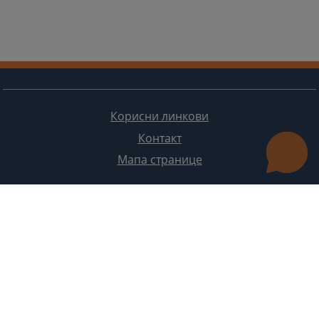
Корисни линкови
Контакт
Мапа странице
Редизајн веб странице финансирала је Европска унија. Искључиво је одговоран за његов садржај
Високи судски и тужилачки савијет БиХ такођер не одражава нужно ставове Европске уније.