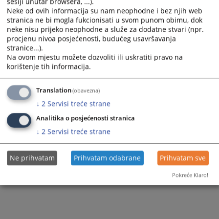
sesiji unutar browsera, ...).
Приказана вијест је на
:
Српски језик
Neke od ovih informacija su nam neophodne i bez njih web
70
ПРЕГЛЕДА
stranica ne bi mogla fukcionisati u svom punom obimu, dok
neke nisu prijeko neophodne a služe za dodatne stvari (npr.
procjenu nivoa posjećenosti, budućeg usavršavanja
stranice...).
Na ovom mjestu možete dozvoliti ili uskratiti pravo na
korištenje tih informacija.
Translation
(obavezna)
↓
2
Servisi treće strane
Analitika o posjećenosti stranica
↓
2
Servisi treće strane
Ne prihvatam
Prihvatam odabrane
Prihvatam sve
Pokreće Klaro!