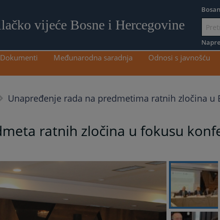
Bosan
ilačko vijeće Bosne i Hercegovine
Idi
na
Napre
sadržaj
Dokumenti
Međunarodna saradnja
Odnosi s javnošću
Unapređenje rada na predmetima ratnih zločina u 
meta ratnih zločina u fokusu konfe