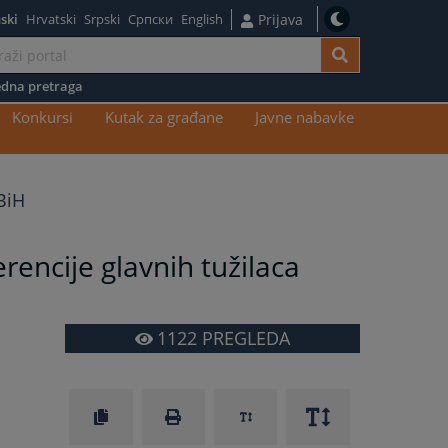
ski
Hrvatski
Srpski
Српски
English
Prijava
dna pretraga
Konkursi
Kutak za građane
Javne nabavke
BiH
rencije glavnih tužilaca
1122
PREGLEDA