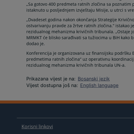
„Sa gotovo 400 predmeta ratnih zločina sa poznatim poč
istaknuto u posljednjem izvještaju Misije, u utrci s v
„Dvadeset godina nakon okončanja Strategije Krivičnog
ostvarivanju pravde za žrtve ratnih zločina.“ istaka
rezidualnog mehanizma krivičnih tribunala. „Ostaje jo
MRMKT će blisko sarađivati sa tužiocima u BiH kako bi s
dodao je.
Konferencija je organizovana uz finansijsku podršku 
predmetima ratnih zločina“ uz operativnu koordinac
rezidualnog mehanizma krivičnih tribunala UN-a.
Prikazana vijest je na
:
Bosanski jezik
Vijest dostupna još na
:
English language
Korisni linkovi