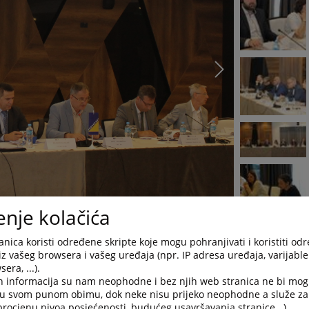
enje kolačića
nica koristi određene skripte koje mogu pohranjivati i koristiti od
vijeće Bosne i Hercegovine (
VSTV BiH
) danas je u Sarajevu
iz vašeg browsera i vašeg uređaja (npr. IP adresa uređaja, varijable 
Hercegovine tokom koje je razgovarano o sveobuhvatnim aspektima
era, ...).
erspektivama provedbe Revidirane državne strategije za rad na
h informacija su nam neophodne i bez njih web stranica ne bi mog
i u svom punom obimu, dok neke nisu prijeko neophodne a služe z
 procjenu nivoa posjećenosti, budućeg usavršavanja stranice...).