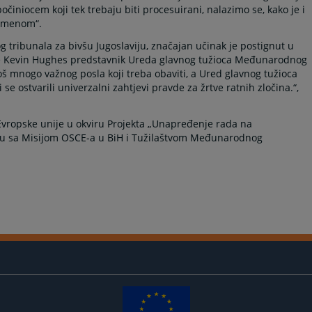
iniocem koji tek trebaju biti procesuirani, nalazimo se, kako je i
remenom“.
 tribunala za bivšu Jugoslaviju, značajan učinak je postignut u
o je Kevin Hughes predstavnik Ureda glavnog tužioca Međunarodnog
š mnogo važnog posla koji treba obaviti, a Ured glavnog tužioca
e ostvarili univerzalni zahtjevi pravde za žrtve ratnih zločina.“,
Evropske unije u okviru Projekta „Unapređenje rada na
iju sa Misijom OSCE-a u BiH i Tužilaštvom Međunarodnog