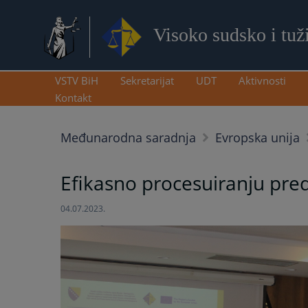
Visoko sudsko i tuž
VSTV BiH
Sekretarijat
UDT
Aktivnosti
Kontakt
Međunarodna saradnja
Evropska unija
Efikasno procesuiranju pred
04.07.2023.