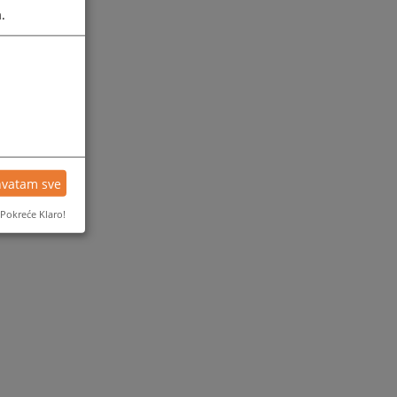
.
hvatam sve
Pokreće Klaro!