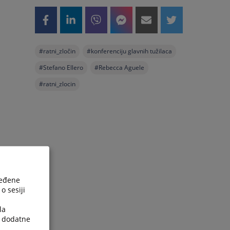
#
ratni_zločin
#
konferenciju glavnih tužilaca
#
Stefano Ellero
#
Rebecca Aguele
#
ratni_zlocin
ređene
o sesiji
la
a dodatne