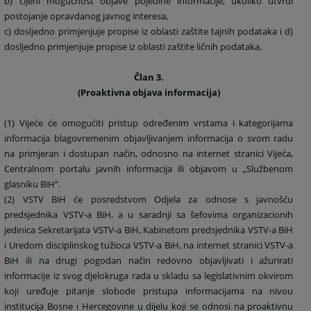
b) cijeni mogućnost objave pojedine informacije, ukoliko utvrdi
postojanje opravdanog javnog interesa,
c) dosljedno primjenjuje propise iz oblasti zaštite tajnih podataka i d)
dosljedno primjenjuje propise iz oblasti zaštite ličnih podataka.
Član 3.
(Proaktivna objava informacija)
(1) Vijeće će omogućiti pristup određenim vrstama i kategorijama
informacija blagovremenim objavljivanjem informacija o svom radu
na primjeran i dostupan način, odnosno na internet stranici Vijeća,
Centralnom portalu javnih informacija ili objavom u „Službenom
glasniku BiH“.
(2) VSTV BiH će posredstvom Odjela za odnose s javnošću
predsjednika VSTV-a BiH, a u saradnji sa šefovima organizacionih
jedinica Sekretarijata VSTV-a BiH, Kabinetom predsjednika VSTV-a BiH
i Uredom disciplinskog tužioca VSTV-a BiH, na internet stranici VSTV-a
BiH ili na drugi pogodan način redovno objavljivati i ažurirati
informacije iz svog djelokruga rada u skladu sa legislativnim okvirom
koji uređuje pitanje slobode pristupa informacijama na nivou
institucija Bosne i Hercegovine u dijelu koji se odnosi na proaktivnu