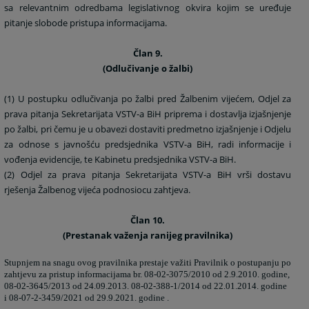
sa relevantnim odredbama legislativnog okvira kojim se uređuje
pitanje slobode pristupa informacijama.
Član 9.
(Odlučivanje o žalbi)
(1) U postupku odlučivanja po žalbi pred Žalbenim vijećem, Odjel za
prava pitanja Sekretarijata VSTV-a BiH priprema i dostavlja izjašnjenje
po žalbi, pri čemu je u obavezi dostaviti predmetno izjašnjenje i Odjelu
za odnose s javnošću predsjednika VSTV-a BiH, radi informacije i
vođenja evidencije, te Kabinetu predsjednika VSTV-a BiH.
(2) Odjel za prava pitanja Sekretarijata VSTV-a BiH vrši dostavu
rješenja Žalbenog vijeća podnosiocu zahtjeva.
Član 10.
(Prestanak važenja ranijeg pravilnika)
Stupnjem na snagu ovog pravilnika prestaje važiti Pravilnik o postupanju po
zahtjevu za pristup informacijama br. 08-02-3075/2010 od 2.9.2010. godine,
08-02-3645/2013 od 24.09.2013. 08-02-388-1/2014 od 22.01.2014. godine
i 08-07-2-3459/2021 od 29.9.2021. godine .