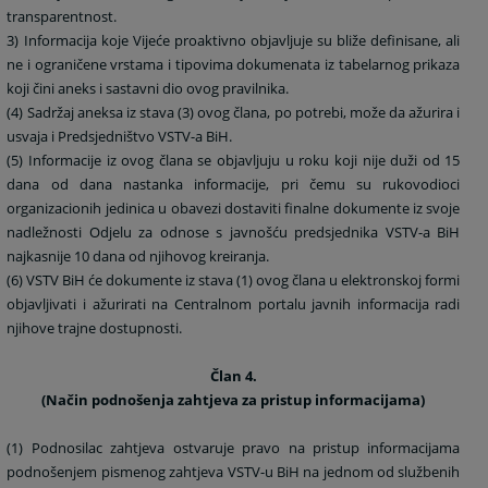
transparentnost.
3) Informacija koje Vijeće proaktivno objavljuje su bliže definisane, ali
ne i ograničene vrstama i tipovima dokumenata iz tabelarnog prikaza
koji čini aneks i sastavni dio ovog pravilnika.
(4) Sadržaj aneksa iz stava (3) ovog člana, po potrebi, može da ažurira i
usvaja i Predsjedništvo VSTV-a BiH.
(5) Informacije iz ovog člana se objavljuju u roku koji nije duži od 15
dana od dana nastanka informacije, pri čemu su rukovodioci
organizacionih jedinica u obavezi dostaviti finalne dokumente iz svoje
nadležnosti Odjelu za odnose s javnošću predsjednika VSTV-a BiH
najkasnije 10 dana od njihovog kreiranja.
(6) VSTV BiH će dokumente iz stava (1) ovog člana u elektronskoj formi
objavljivati i ažurirati na Centralnom portalu javnih informacija radi
njihove trajne dostupnosti.
Član 4.
(Način podnošenja zahtjeva za pristup informacijama)
(1) Podnosilac zahtjeva ostvaruje pravo na pristup informacijama
podnošenjem pismenog zahtjeva VSTV-u BiH na jednom od službenih