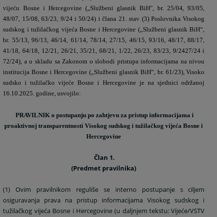
vijeću Bosne i Hercegovine („Službeni glasnik BiH", br. 25/04, 93/05,
48/07, 15/08, 63/23, 9/24 i 50/24) i člana 21. stav (3) Poslovnika Visokog
sudskog i tužilačkog vijeća Bosne i Hercegovine („Službeni glasnik BiH“,
br. 55/13, 96/13, 46/14, 61/14, 78/14, 27/15, 46/15, 93/16, 48/17, 88/17,
41/18, 64/18, 12/21, 26/21, 35/21, 68/21, 1/22, 26/23, 83/23, 9/2427/24 i
72/24), a u skladu sa Zakonom o slobodi pristupa informacijama na nivou
institucija Bosne i Hercegovine („Službeni glasnik BiH“, br. 61/23), Visoko
sudsko i tužilačko vijeće Bosne i Hercegovine je na sjednici održanoj
16.10.2025. godine, usvojilo:
PRAVILNIK o postupanju po zahtjevu za pristup informacijama i
proaktivnoj transparentnosti Visokog sudskog i tužilačkog vijeća Bosne i
Hercegovine
Član 1.
(Predmet pravilnika)
(1) Ovim pravilnikom reguliše se interno postupanje s ciljem
osiguravanja prava na pristup informacijama Visokog sudskog i
tužilačkog vijeća Bosne i Hercegovine (u daljnjem tekstu: Vijeće/VSTV