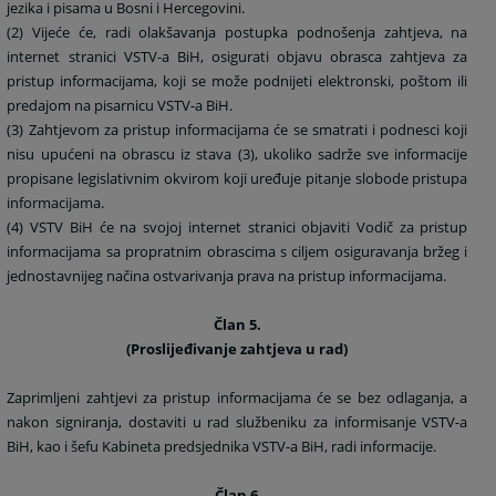
jezika i pisama u Bosni i Hercegovini.
(2) Vijeće će, radi olakšavanja postupka podnošenja zahtjeva, na
internet stranici VSTV-a BiH, osigurati objavu obrasca zahtjeva za
pristup informacijama, koji se može podnijeti elektronski, poštom ili
predajom na pisarnicu VSTV-a BiH.
(3) Zahtjevom za pristup informacijama će se smatrati i podnesci koji
nisu upućeni na obrascu iz stava (3), ukoliko sadrže sve informacije
propisane legislativnim okvirom koji uređuje pitanje slobode pristupa
informacijama.
(4) VSTV BiH će na svojoj internet stranici objaviti Vodič za pristup
informacijama sa propratnim obrascima s ciljem osiguravanja bržeg i
jednostavnijeg načina ostvarivanja prava na pristup informacijama.
Član 5.
(Proslijeđivanje zahtjeva u rad)
Zaprimljeni zahtjevi za pristup informacijama će se bez odlaganja, a
nakon signiranja, dostaviti u rad službeniku za informisanje VSTV-a
BiH, kao i šefu Kabineta predsjednika VSTV-a BiH, radi informacije.
Član 6.