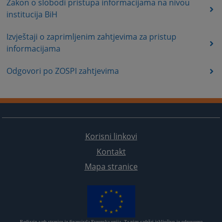
Zakon o slobodi pristupa informacijama na nivou
institucija BiH
Izvještaji o zaprimljenim zahtjevima za pristup
informacijama
Odgovori po ZOSPI zahtjevima
Korisni linkovi
Kontakt
Mapa stranice
Redizajn web stranice je finansirala Evropska unija. Za njen sadržaj isključivo je odgovorno