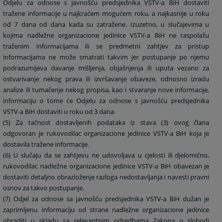
Odjelu za odnose s javnošću predsjednika VSTV-a BiH dostaviti
tražene informacije u najkraćem mogućem roku, a najkasnije u roku
od 7 dana od dana kada su zatražene. Izuzetno, u slučajevima u
kojima nadležne organizacione jedinice VSTV-a BiH ne raspolažu
traženim informacijama ili se predmetni zahtjev za pristup
informacijama ne može smatrati takvim jer postupanje po njemu
podrazumijeva davanje mišljenja, objašnjenja ili uputa vezano za
ostvarivanje nekog prava ili izvršavanje obaveze, odnosno izradu
analize ili tumačenje nekog propisa, kao i stvaranje nove informacije,
informaciju o tome će Odjelu za odnose s javnošću predsjednika
VSTV-a BiH dostaviti u roku od 3 dana.
(5) Za tačnost dostavljenih podataka iz stava (3) ovog člana
odgovoran je rukovodilac organizacione jedinice VSTV-a BiH koja je
dostavila tražene informacije.
(6) U slučaju da se zahtjevu ne udovoljava u cjelosti ili djelomično,
rukovodilac nadležne organizacione jedinice VSTV-a BiH obavezan je
dostaviti detaljno obrazloženje razloga nedostavljanja i navesti pravni
osnov za takvo postupanje.
(7) Odjel za odnose sa javnošću predsjednika VSTV-a BiH dužan je
zaprimljenu informaciju od strane nadležne organizacione jedinice
obraditi u skladu sa relevantnim odredbama Zakona o slobodi