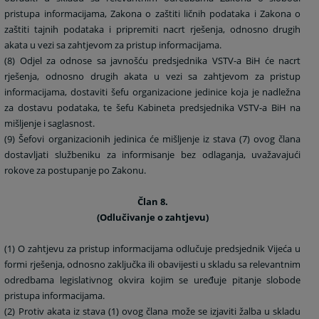
pristupa informacijama, Zakona o zaštiti ličnih podataka i Zakona o
zaštiti tajnih podataka i pripremiti nacrt rješenja, odnosno drugih
akata u vezi sa zahtjevom za pristup informacijama.
(8) Odjel za odnose sa javnošću predsjednika VSTV-a BiH će nacrt
rješenja, odnosno drugih akata u vezi sa zahtjevom za pristup
informacijama, dostaviti šefu organizacione jedinice koja je nadležna
za dostavu podataka, te šefu Kabineta predsjednika VSTV-a BiH na
mišljenje i saglasnost.
(9) Šefovi organizacionih jedinica će mišljenje iz stava (7) ovog člana
dostavljati službeniku za informisanje bez odlaganja, uvažavajući
rokove za postupanje po Zakonu.
Član 8.
(Odlučivanje o zahtjevu)
(1) O zahtjevu za pristup informacijama odlučuje predsjednik Vijeća u
formi rješenja, odnosno zaključka ili obavijesti u skladu sa relevantnim
odredbama legislativnog okvira kojim se uređuje pitanje slobode
pristupa informacijama.
(2) Protiv akata iz stava (1) ovog člana može se izjaviti žalba u skladu