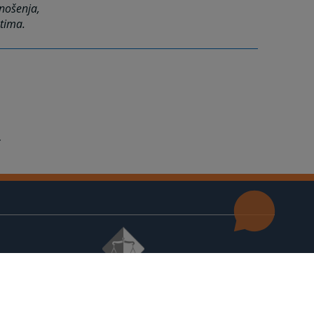
nošenja,
stima.
© 2021
Visoko sudsko i tužilačko vijeće