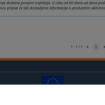
nje dodatne provjere Izvještaja. U roku od 60 dana od dana pod
ocu prijave će biti dostavljena informacija o preduzetim aktivno
1 - 1 / 1
1
Redizajn web stranice je finansirala Evropska unija. Za njen sadržaj isključivo je odgovorno
Visoko sudsko i tužilačko vijeće BiH i ona ne odražava nužno stavove Evropske unije.