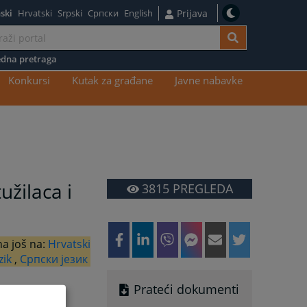
ski
Hrvatski
Srpski
Српски
English
Prijava
dna pretraga
Konkursi
Kutak za građane
Javne nabavke
užilaca i
3815
PREGLEDA
na još na:
Hrvatski
zik
,
Српски језик
Prateći dokumenti
 o imovini i