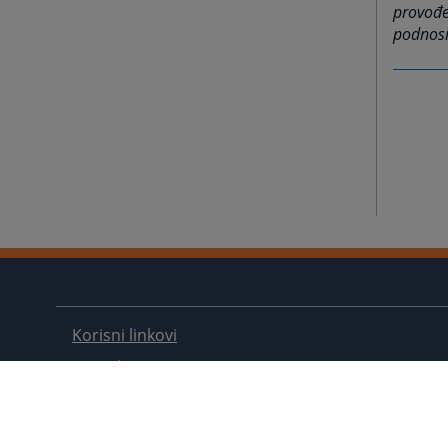
provođe
podnosi
Korisni linkovi
Kontakt
Mapa stranice