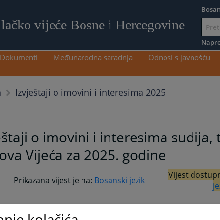
Bosan
ilačko vijeće Bosne i Hercegovine
Idi
na
Napre
sadržaj
Dokumenti
Međunarodna saradnja
Odnosi s javnošću
Izvještaji o imovini i interesima 2025
a
eštaji o imovini i interesima sudija, t
ova Vijeća za 2025. godine
Vijest dostup
Prikazana vijest je na:
Bosanski jezik
je
is broj 15-09-10-929-2/2026 - Poziv za podnošenje izvještaja
enje kolačića