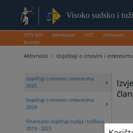
Visoko sudsko i tuž
VSTV BiH
Sekretarijat
UDT
Aktivnosti
Kontakt
Aktivnosti
Izvještaji o imovini i interesim
Izvještaji o imovini i interesima
Izvj
2025
član
Izvještaji o imovini i interesima
2024
Finansijski izvještaji sudija i tužilaca
Dop
2019 - 2023
Korišt