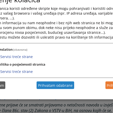
eresima sudija, tužilaca i članova Vijeća za 2025. godinu, dos
nica koristi određene skripte koje mogu pohranjivati i koristiti od
tstvo o načinu popunjavanja obrasca izvještaja o imovini i 
iz vašeg browsera i vašeg uređaja (npr. IP adresa uređaja, varijable 
ilaca i članova Vijeća
era, ...).
h informacija su nam neophodne i bez njih web stranica ne bi mog
češće postavljena pitanja u vezi popunjavanja izvještaja o im
i u svom punom obimu, dok neke nisu prijeko neophodne a služe z
teresima
 procjenu nivoa posjećenosti, budućeg usavršavanja stranice...).
tu možete dozvoliti ili uskratiti pravo na korištenje tih informacija
azac izvještaja o imovini i interesima za 2025. godinu u Exc
nslation
(obavezna)
ještaji o imovini i interesima za 2025. godinu
Servisi treće strane
litika o posjećenosti stranica
a provođenje postupka po izvještajima, u skladu sa svojim nadle
Servisi treće strane
vio je mehanizam putem kojeg se mogu podnijeti obrazložene prija
lica o netačnosti navoda u izvještaju o imovini i interesima sudija
tam
Prihvatam odabrane
Pri
 navode u izvještaju možete prijaviti putem e-mail
prijava.nepravilnosti@pravosudje.ba
ne prijave će se smatrati prijavama o netačnosti navoda u izvješ
člana 86c. stav (2) Zakona o VSTV-u BiH, na osnovu kojih će se, u 