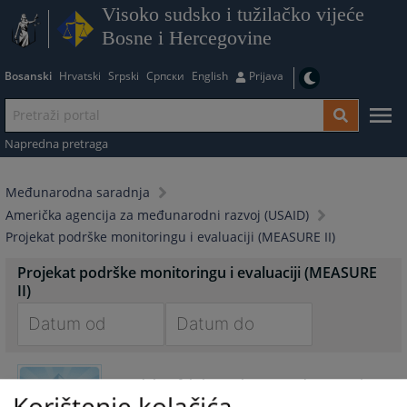
Visoko sudsko i tužilačko vijeće
Bosne i Hercegovine
Bosanski
Hrvatski
Srpski
Српски
English
Prijava
Napredna pretraga
Međunarodna saradnja
Američka agencija za međunarodni razvoj (USAID)
Projekat podrške monitoringu i evaluaciji (MEASURE II)
Projekat podrške monitoringu i evaluaciji (MEASURE
II)
Navigate
Navigate
forward
forward
Indeks efektivnosti pravosuđa Bosne i
to
to
Korištenje kolačića
Hercegovine (INDEX) - Izvještaji