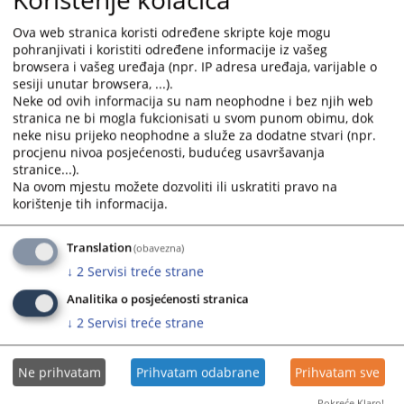
interact
interact
with
with
Ova web stranica koristi određene skripte koje mogu
PROJEKAT PODRŠKE MONITORINGU I EVALUACIJI (MEASURE-
the
the
pohranjivati i koristiti određene informacije iz vašeg
BIH)
browsera i vašeg uređaja (npr. IP adresa uređaja, varijable o
calendar
calendar
sesiji unutar browsera, ...).
and
and
Neke od ovih informacija su nam neophodne i bez njih web
select
select
stranica ne bi mogla fukcionisati u svom punom obimu, dok
a
a
neke nisu prijeko neophodne a služe za dodatne stvari (npr.
date.
date.
procjenu nivoa posjećenosti, budućeg usavršavanja
Press
Press
stranice...).
the
the
Na ovom mjestu možete dozvoliti ili uskratiti pravo na
korištenje tih informacija.
question
question
mark
mark
key
key
Translation
(obavezna)
to
to
↓
2
Servisi treće strane
get
get
Analitika o posjećenosti stranica
the
the
↓
2
Servisi treće strane
keyboard
keyboard
shortcuts
shortcuts
for
for
Ne prihvatam
Prihvatam odabrane
Prihvatam sve
changing
changing
Pokreće Klaro!