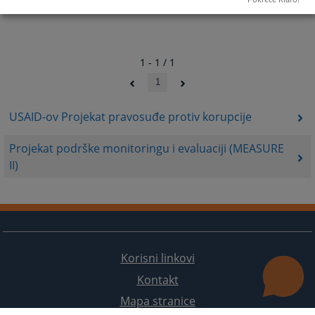
dates.
dates.
1 - 1 / 1
1
USAID-ov Projekat pravosuđe protiv korupcije
Projekat podrške monitoringu i evaluaciji (MEASURE
II)
Korisni linkovi
Kontakt
Mapa stranice