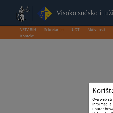
Visoko sudsko i tuž
VSTV BiH
Sekretarijat
UDT
Aktivnosti
Kontakt
Korišt
Ova web stra
informacije 
unutar brows