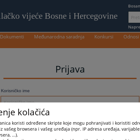
Bosan
ilačko vijeće Bosne i Hercegovine
Idi
na
Napre
sadržaj
Dokumenti
Međunarodna saradnja
Konkursi
Odnosi 
Prijava
Korisničko ime
enje kolačića
Lozinka
nica koristi određene skripte koje mogu pohranjivati i koristiti od
iz vašeg browsera i vašeg uređaja (npr. IP adresa uređaja, varijable 
era, ...).