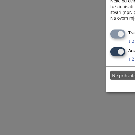
Neke od ovi
fukcionisat
stvari (npr.
Na ovom mjes
Tra
↓
2
Ana
↓
2
Ne prihva