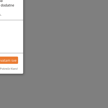
la
a dodatne
.
hvatam sve
Pokreće Klaro!