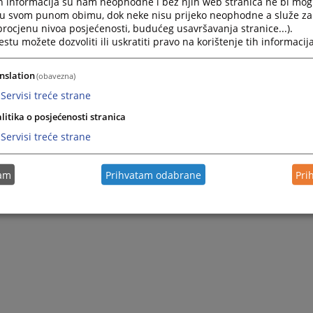
h informacija su nam neophodne i bez njih web stranica ne bi mog
Zapamti me
i u svom punom obimu, dok neke nisu prijeko neophodne a služe z
 procjenu nivoa posjećenosti, budućeg usavršavanja stranice...).
tu možete dozvoliti ili uskratiti pravo na korištenje tih informacija
Prijava
nslation
(obavezna)
Zaboravili ste lozinku?
Servisi treće strane
Želite postati član?
litika o posjećenosti stranica
Servisi treće strane
tam
Prihvatam odabrane
Pri