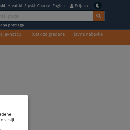
ski
Hrvatski
Srpski
Српски
English
Prijava
dna pretraga
s javnošću
Kutak za građane
Javne nabavke
ređene
o sesiji