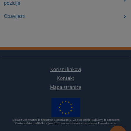
pozicije
Obavijesti
Korisni linkovi
Kontakt
Mapa stranice
Redizajn web stranice je finansirala Evropska unija. Za njen sadržaj isključivo je odgovorno
Visoko sudsko i tužilačko vijeće BiH i ona ne odražava nužno stavove Evropske unije.