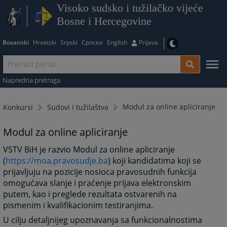
Visoko sudsko i tužilačko vijeće
Bosne i Hercegovine
Bosanski
Hrvatski
Srpski
Српски
English
Prijava
Napredna pretraga
Modul za online apliciranje
Konkursi
Sudovi i tužilaštva
Modul za online apliciranje
VSTV BiH je razvio Modul za online apliciranje
(
https://moa.pravosudje.ba
) koji kandidatima koji se
prijavljuju na pozicije nosioca pravosudnih funkcija
omogućava slanje i praćenje prijava elektronskim
putem, kao i preglede rezultata ostvarenih na
pismenim i kvalifikacionim testiranjima.
U cilju detaljnijeg upoznavanja sa funkcionalnostima