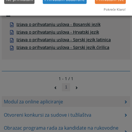
Pokreće Klaro!
Prateći dokumenti
Izjava o prihvatanju uslova - Bosanski jezik
Izjava o prihvatanju uslova - Hrvatski jezik
Izjava o prihvatanju uslova - Sprski jezik latinica
Izjava o prihvatanju uslova - Sprski jezik ćirilica
1 - 1 / 1
1
Modul za online apliciranje
Otvoreni konkursi za sudove i tužilaštva
Obrazac programa rada za kandidate na rukovodne