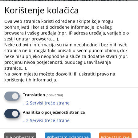
Za prijavu problema u korištenju Modula i eventualna
dodatna pitanja molimo Vas da se obratite putem e-
Korištenje kolačića
maila
vstv.imenovanja@pravosudje.ba
.
Ova web stranica koristi određene skripte koje mogu
Novi sistem slanja i zaprimanja prijava će olakšati i
pohranjivati i koristiti određene informacije iz vašeg
ubrzati proces prijavljivanja na otvorene pozicije jer
browsera i vašeg uređaja (npr. IP adresa uređaja, varijable o
kandidatima olakšava popunjavanje i slanje prijava, a
sesiji unutar browsera, ...).
zaposlenim u VSTV-u BiH skraćuje vrijeme potrebno za
Neke od ovih informacija su nam neophodne i bez njih web
njihovu obradu i smanjuje mogućnost ljudske greške.
stranica ne bi mogla fukcionisati u svom punom obimu, dok
neke nisu prijeko neophodne a služe za dodatne stvari (npr.
linku
Često postavljana pitanja možete pronaći na sljedećem
procjenu nivoa posjećenosti, budućeg usavršavanja
Kandidatima će biti dostupne sve rang liste za pozicije
stranice...).
na koje su bili prijavljeni.
Na ovom mjestu možete dozvoliti ili uskratiti pravo na
korištenje tih informacija.
Modul i video materijal su pripremljeni uz finansijsku
podršku Evropske unije.
Translation
(obavezna)
↓
2
Servisi treće strane
36180
PREGLEDA
Analitika o posjećenosti stranica
↓
2
Servisi treće strane
Ne prihvatam
Prihvatam odabrane
Prihvatam sve