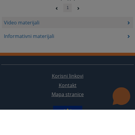
1
Video materijali
Informativni materijali
Korisni linkovi
Kontakt
Mapa stranice
Redizajn web stranice je finansirala Evropska unija. Za njen sadržaj isključivo je odgovorno
Visoko sudsko i tužilačko vijeće BiH i ona ne odražava nužno stavove Evropske unije.