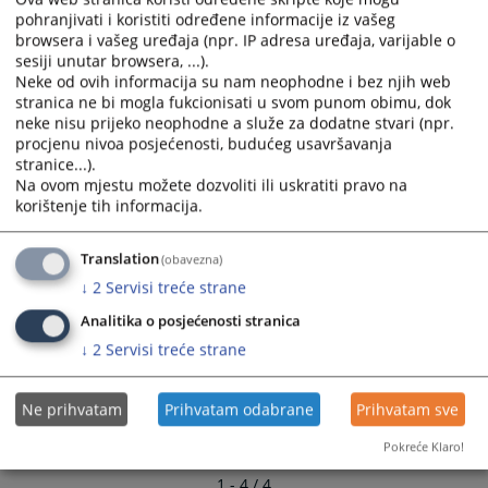
calendar
calendar
pohranjivati i koristiti određene informacije iz vašeg
Informativni video o sudskoj nagodbi
and
and
browsera i vašeg uređaja (npr. IP adresa uređaja, varijable o
03.09.2021.
select
select
sesiji unutar browsera, ...).
a
a
Neke od ovih informacija su nam neophodne i bez njih web
Baza sudskih odluka
date.
date.
stranica ne bi mogla fukcionisati u svom punom obimu, dok
03.09.2021.
neke nisu prijeko neophodne a služe za dodatne stvari (npr.
Press
Press
procjenu nivoa posjećenosti, budućeg usavršavanja
the
the
stranice...).
question
question
Na ovom mjestu možete dozvoliti ili uskratiti pravo na
mark
mark
korištenje tih informacija.
key
key
to
to
Translation
(obavezna)
get
get
↓
2
Servisi treće strane
the
the
keyboard
keyboard
Analitika o posjećenosti stranica
shortcuts
shortcuts
↓
2
Servisi treće strane
for
for
changing
changing
Ne prihvatam
Prihvatam odabrane
Prihvatam sve
dates.
dates.
Pokreće Klaro!
1 - 4 / 4